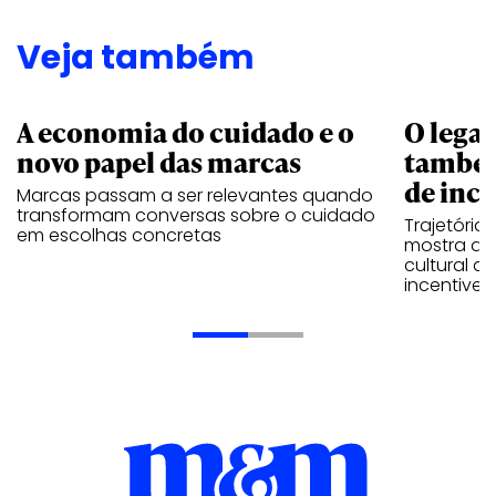
Veja também
A economia do cuidado e o
O legad
novo papel das marcas
também
de ince
Marcas passam a ser relevantes quando
transformam conversas sobre o cuidado
Trajetória
em escolhas concretas
mostra que
cultural 
incentive 