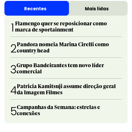
Recentes
Mais lidas
Flamengo quer se reposicionar como
1
marca de sportainment
Pandora nomeia Marina Cirelli como
2
country head
Grupo Bandeirantes tem novo líder
3
comercial
Patricia Kamitsuji assume direção geral
4
da Imagem Filmes
Campanhas da Semana: estrelas e
5
conexões