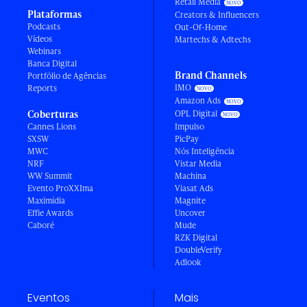
Retail Media
Plataformas
Creators & Influencers
Podcasts
Out-Of-Home
Vídeos
Martechs & Adtechs
Webinars
Banca Digital
Brand Channels
Portfólio de Agências
IMO
Reports
Amazon Ads
Coberturas
OPL Digital
Cannes Lions
Impulso
SXSW
PicPay
MWC
Nós Inteligência
NRF
Vistar Media
WW Summit
Machina
Evento ProXXIma
Viasat Ads
Maximídia
Magnite
Effie Awards
Uncover
Caboré
Mude
RZK Digital
DoubleVerify
Adlook
Eventos
Mais