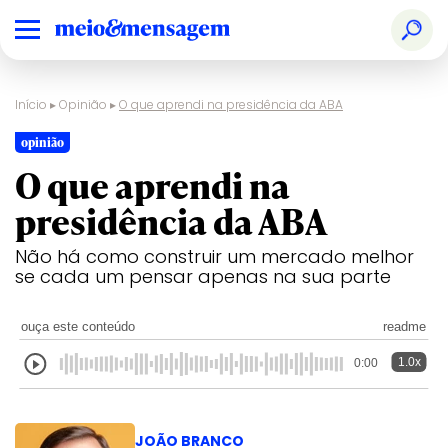
Início
▸
Opinião
▸
O que aprendi na presidência da ABA
opinião
O que aprendi na
presidência da ABA
Não há como construir um mercado melhor
se cada um pensar apenas na sua parte
ouça este conteúdo
readme
1.0x
0:00
JOÃO BRANCO