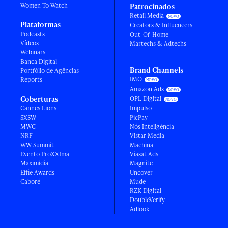
Women To Watch
Patrocinados
Retail Media
Plataformas
Creators & Influencers
Podcasts
Out-Of-Home
Vídeos
Martechs & Adtechs
Webinars
Banca Digital
Brand Channels
Portfólio de Agências
IMO
Reports
Amazon Ads
Coberturas
OPL Digital
Cannes Lions
Impulso
SXSW
PicPay
MWC
Nós Inteligência
NRF
Vistar Media
WW Summit
Machina
Evento ProXXIma
Viasat Ads
Maximídia
Magnite
Effie Awards
Uncover
Caboré
Mude
RZK Digital
DoubleVerify
Adlook