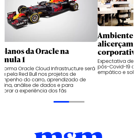
Ambientes 
alicerçam 
 planos da Oracle na
corporativ
rmula 1
Expectativa de p
pós-Covid-19 apo
aforma Oracle Cloud Infrastructure será
empático e solid
a pela Red Bull nos projetos de
empenho do carro, aprendizado de
uina, análise de dados e para
morar a experiência dos fãs