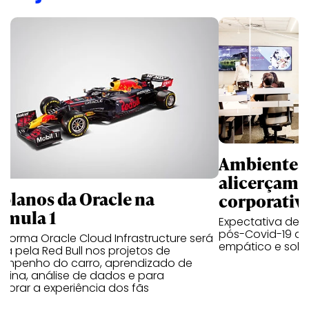
Ambientes 
alicerçam 
 planos da Oracle na
corporativ
rmula 1
Expectativa de p
pós-Covid-19 apo
aforma Oracle Cloud Infrastructure será
empático e solid
a pela Red Bull nos projetos de
empenho do carro, aprendizado de
uina, análise de dados e para
morar a experiência dos fãs