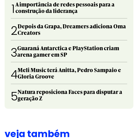
A importância de redes pessoais para a
1
construção da liderança
Depois da Grapa, Dreamers adiciona Oma
2
Creators
Guaraná Antarctica e PlayStation criam
3
arena gamer em SP
Meli Music terá Anitta, Pedro Sampaio e
4
Gloria Groove
Natura reposiciona Faces para disputar a
5
geração Z
veja também