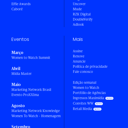
Effie Awards
Uncover
Caboré
Mude
RZK Digital
DoubleVerify
Adlook
Eventos
Mais
Assine
Março
Renove
Women to Watch Summit
Anuncie
Política de privacidade
Abril
Fale conosco
Mídia Master
Edição semanal
Maio
Women to Watch
Marketing Network Brasil
Portfólio de Agências
Evento ProXXIma
Ingressos Maximídia
Convites WW
Agosto
Retail Media
Marketing Network Knowledge
Women To Watch - Homenagem
Setembro