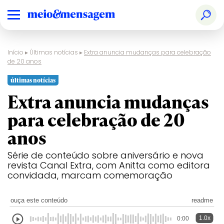
Início
▸
Últimas notícias
▸
Extra anuncia mudanças para celebração
de 20 anos
últimas notícias
Extra anuncia mudanças
para celebração de 20
anos
Série de conteúdo sobre aniversário e nova
revista Canal Extra, com Anitta como editora
convidada, marcam comemoração
ouça este conteúdo
readme
1.0x
0:00