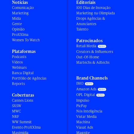
Notícias
Editoriais
Comunicação
100 Dias de Inovação
Marketing
Marketing na Olimpíada
Mídia
Drops Agências &
Gente
Anunciantes
Opinião
Talento
ProXXIma
Women To Watch
Patrocinados
Retail Media
Plataformas
Creators & Influencers
Podcasts
Out-Of-Home
Vídeos
Martechs & Adtechs
Webinars
Banca Digital
Brand Channels
Portfólio de Agências
IMO
Reports
Amazon Ads
Coberturas
OPL Digital
Cannes Lions
Impulso
SXSW
PicPay
MWC
Nós Inteligência
NRF
Vistar Media
WW Summit
Machina
Evento ProXXIma
Viasat Ads
Maximídia
Magnite