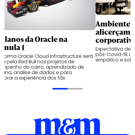
Ambientes 
alicerçam 
 planos da Oracle na
corporativ
rmula 1
Expectativa de p
pós-Covid-19 apo
aforma Oracle Cloud Infrastructure será
empático e solid
a pela Red Bull nos projetos de
empenho do carro, aprendizado de
uina, análise de dados e para
morar a experiência dos fãs