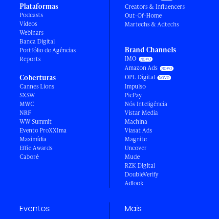
Plataformas
Creators & Influencers
Podcasts
Out-Of-Home
Vídeos
Martechs & Adtechs
Webinars
Banca Digital
Brand Channels
Portfólio de Agências
IMO
Reports
Amazon Ads
Coberturas
OPL Digital
Cannes Lions
Impulso
SXSW
PicPay
MWC
Nós Inteligência
NRF
Vistar Media
WW Summit
Machina
Evento ProXXIma
Viasat Ads
Maximídia
Magnite
Effie Awards
Uncover
Caboré
Mude
RZK Digital
DoubleVerify
Adlook
Eventos
Mais