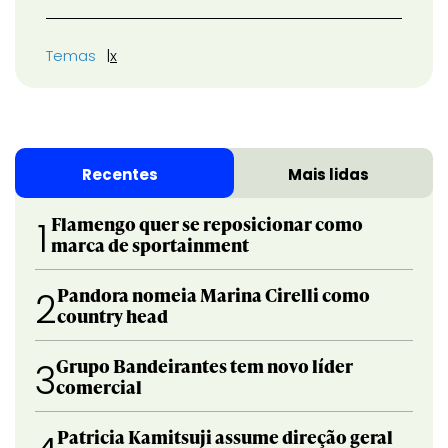
Temas
x
Recentes
Mais lidas
Flamengo quer se reposicionar como
1
marca de sportainment
Pandora nomeia Marina Cirelli como
2
country head
Grupo Bandeirantes tem novo líder
3
comercial
Patricia Kamitsuji assume direção geral