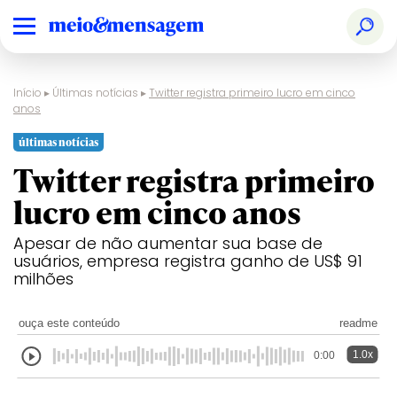
Início
▸
Últimas notícias
▸
Twitter registra primeiro lucro em cinco
anos
últimas notícias
Twitter registra primeiro
lucro em cinco anos
Apesar de não aumentar sua base de
usuários, empresa registra ganho de US$ 91
milhões
ouça este conteúdo
readme
1.0x
0:00