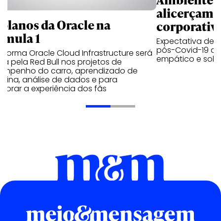
alicerçam 
 planos da Oracle na
corporativ
rmula 1
Expectativa de p
pós-Covid-19 apo
aforma Oracle Cloud Infrastructure será
empático e solid
a pela Red Bull nos projetos de
empenho do carro, aprendizado de
uina, análise de dados e para
morar a experiência dos fãs