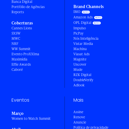
Banca Digital
Brand Channels
Portfólio de Agências
IMO
Reports
Amazon Ads
Coberturas
OPL Digital
Cannes Lions
Impulso
SXSW
PicPay
MWC
Nós Inteligência
NRF
Vistar Media
WW Summit
Machina
Evento ProXXIma
Viasat Ads
Maximídia
Magnite
Effie Awards
Uncover
Caboré
Mude
RZK Digital
DoubleVerify
Adlook
Eventos
Mais
Assine
Março
Renove
Women to Watch Summit
Anuncie
Política de privacidade