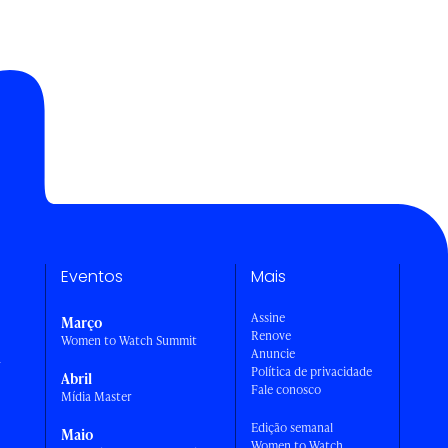
Eventos
Mais
Assine
Março
Renove
Women to Watch Summit
Anuncie
a
Política de privacidade
Abril
Fale conosco
Mídia Master
Edição semanal
Maio
Women to Watch