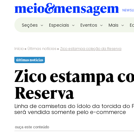
NEWSL
Seções
Especiais
Eventos
Mais
E
Início
▸
Últimas notícias
▸
Zico estampa coleção da Reserva
últimas notícias
Zico estampa co
Reserva
Linha de camisetas do ídolo da torcida do 
será vendida somente pelo e-commerce
ouça este conteúdo