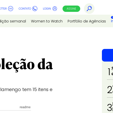
ETTER
CONTATO
LOGIN
ASSINE
I
dição semanal
Women to Watch
Portfólio de Agências
leção da
1
2
Flamengo tem 15 itens e
3
readme