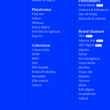
Women To Watch
Patrocinados
Retail Media
Plataformas
Creators & Influencers
Podcasts
Out-Of-Home
Vídeos
Martechs & Adtechs
Webinars
Banca Digital
Brand Channels
Portfólio de Agências
IMO
Reports
Amazon Ads
Coberturas
OPL Digital
Cannes Lions
Impulso
SXSW
PicPay
MWC
Nós Inteligência
NRF
Vistar Media
WW Summit
Machina
Evento ProXXIma
Viasat Ads
Maximídia
Magnite
Effie Awards
Uncover
Caboré
Mude
RZK Digital
DoubleVerify
Adlook