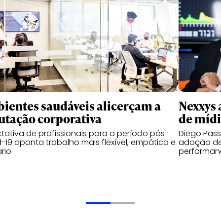
ientes saudáveis alicerçam a
Nexxys 
utação corporativa
de míd
tativa de profissionais para o período pós-
Diego Pas
-19 aponta trabalho mais flexível, empático e
adoção de
ário
performanc