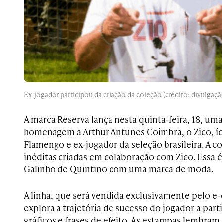
Ex-jogador participou da criação da coleção (crédito: divulgaçã
A marca Reserva lança nesta quinta-feira, 18, um
homenagem a Arthur Antunes Coimbra, o Zico, íd
Flamengo e ex-jogador da seleção brasileira. A c
inéditas criadas em colaboração com Zico. Essa é
Galinho de Quintino com uma marca de moda.
A linha, que será vendida exclusivamente pelo 
explora a trajetória de sucesso do jogador a parti
gráficos e frases de efeito. As estampas lembram 