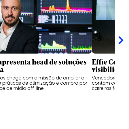
apresenta head de soluções
Effie Colle
ia
visibilidad
sos chega com a missão de ampliar a
Vencedores das 
 práticas de otimização e compra por
contam como o 
e de mídia off-line
carreiras fora d