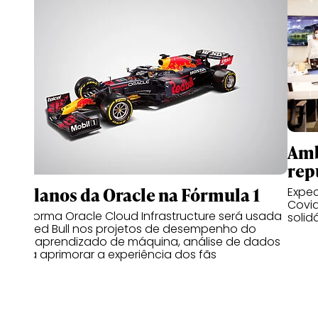
Amb
rep
Os planos da Oracle na Fórmula 1
Expec
Covid
Plataforma Oracle Cloud Infrastructure será usada
solid
pela Red Bull nos projetos de desempenho do
carro, aprendizado de máquina, análise de dados
e para aprimorar a experiência dos fãs