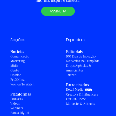
Informa, inspira e conecta.
ASSINE JÁ
Seções
Especiais
Notícias
Editoriais
Comunicação
100 Dias de Inovação
Marketing
Marketing na Olimpíada
Mídia
Drops Agências &
Gente
Anunciantes
Opinião
Talento
ProXXIma
Women To Watch
Patrocinados
Retail Media
Plataformas
Creators & Influencers
Podcasts
Out-Of-Home
Vídeos
Martechs & Adtechs
Webinars
Banca Digital