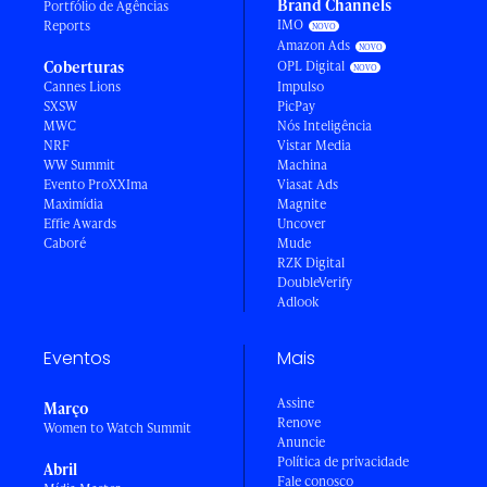
Brand Channels
Portfólio de Agências
IMO
Reports
Amazon Ads
Coberturas
OPL Digital
Cannes Lions
Impulso
SXSW
PicPay
MWC
Nós Inteligência
NRF
Vistar Media
WW Summit
Machina
Evento ProXXIma
Viasat Ads
Maximídia
Magnite
Effie Awards
Uncover
Caboré
Mude
RZK Digital
DoubleVerify
Adlook
Eventos
Mais
Assine
Março
Renove
Women to Watch Summit
Anuncie
Política de privacidade
Abril
Fale conosco