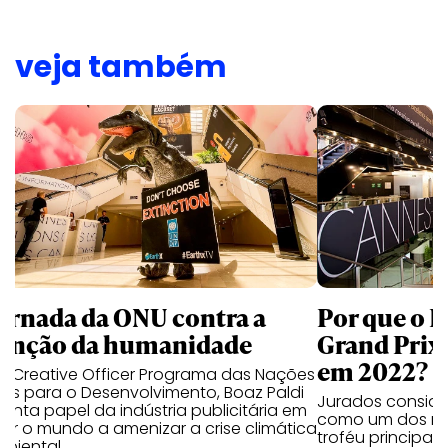
veja também
jornada da ONU contra a
Por que o 
tinção da humanidade
Grand Prix
em 2022?
ef Creative Officer Programa das Nações
as para o Desenvolvimento, Boaz Paldi
Jurados consider
nta papel da indústria publicitária em
como um dos mo
ar o mundo a amenizar a crise climática
troféu principal
mbiental