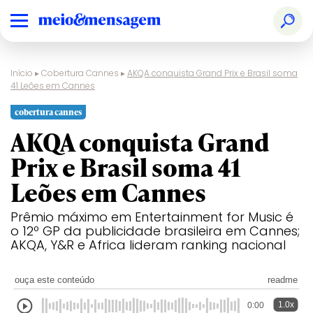
Início
▸
Cobertura Cannes
▸
AKQA conquista Grand Prix e Brasil soma
41 Leões em Cannes
cobertura cannes
AKQA conquista Grand
Prix e Brasil soma 41
Leões em Cannes
Prêmio máximo em Entertainment for Music é
o 12º GP da publicidade brasileira em Cannes;
AKQA, Y&R e Africa lideram ranking nacional
ouça este conteúdo
readme
1.0x
0:00