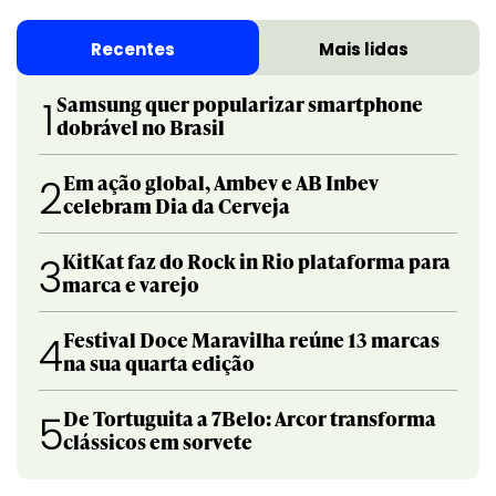
Recentes
Mais lidas
Samsung quer popularizar smartphone
1
dobrável no Brasil
Em ação global, Ambev e AB Inbev
2
celebram Dia da Cerveja
KitKat faz do Rock in Rio plataforma para
3
marca e varejo
Festival Doce Maravilha reúne 13 marcas
4
na sua quarta edição
De Tortuguita a 7Belo: Arcor transforma
5
clássicos em sorvete