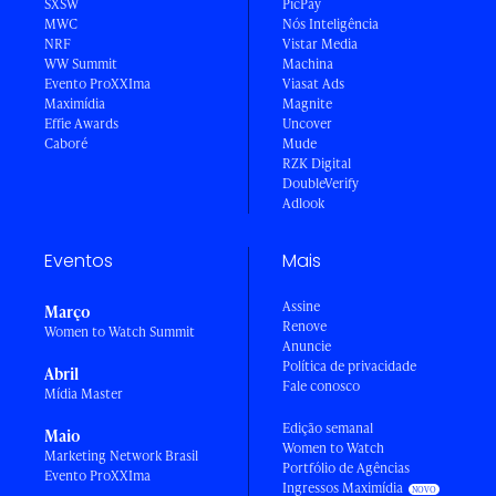
SXSW
PicPay
MWC
Nós Inteligência
NRF
Vistar Media
WW Summit
Machina
Evento ProXXIma
Viasat Ads
Maximídia
Magnite
Effie Awards
Uncover
Caboré
Mude
RZK Digital
DoubleVerify
Adlook
Eventos
Mais
Assine
Março
Renove
Women to Watch Summit
Anuncie
Política de privacidade
Abril
Fale conosco
Mídia Master
Edição semanal
Maio
Women to Watch
Marketing Network Brasil
Portfólio de Agências
Evento ProXXIma
Ingressos Maximídia