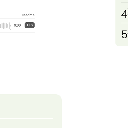
4
readme
1.0x
0:00
5