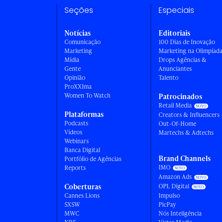
Seções
Especiais
Notícias
Editoriais
Comunicação
100 Dias de Inovação
Marketing
Marketing na Olimpíad
Mídia
Drops Agências &
Gente
Anunciantes
Opinião
Talento
ProXXIma
Women To Watch
Patrocinados
Retail Media
Plataformas
Creators & Influencers
Podcasts
Out-Of-Home
Vídeos
Martechs & Adtechs
Webinars
Banca Digital
Brand Channels
Portfólio de Agências
IMO
Reports
Amazon Ads
Coberturas
OPL Digital
Cannes Lions
Impulso
SXSW
PicPay
MWC
Nós Inteligência