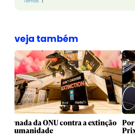
Temas
veja também
A jornada da ONU contra a extinção
Por
da humanidade
Pri