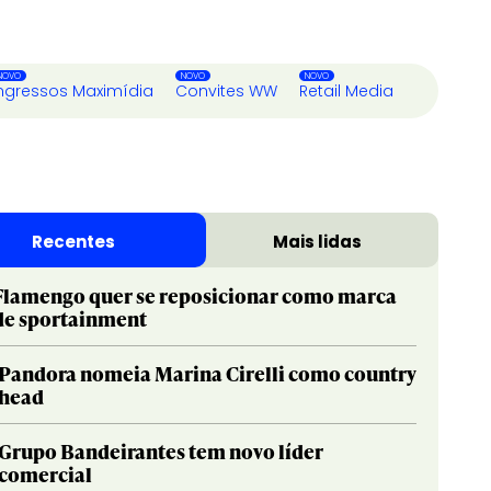
ngressos Maximídia
Convites WW
Retail Media
Recentes
Mais lidas
Flamengo quer se reposicionar como marca
de sportainment
Pandora nomeia Marina Cirelli como country
head
Grupo Bandeirantes tem novo líder
comercial