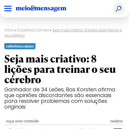
Início
▸
Cobertura Cannes
▸
Seja mais criativo: 8 lições para treinar o
seu cérebro
cobertura cannes
Seja mais criativo: 8
lições para treinar o seu
cérebro
Ganhador de 34 Leões, Bas Korsten afirma
que opiniões discordantes são essenciais
para resolver problemas com soluções
originais
ouça este conteúdo
readme