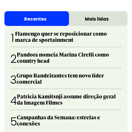
Recentes
Mais lidas
Flamengo quer se reposicionar como
1
marca de sportainment
Pandora nomeia Marina Cirelli como
2
country head
Grupo Bandeirantes tem novo líder
3
comercial
Patricia Kamitsuji assume direção geral
4
da Imagem Filmes
Campanhas da Semana: estrelas e
5
conexões