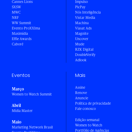
Cannes Lions
Impulso
SXSW
PicPay
MWC
Nós Inteligência
NRF
Vistar Media
WW Summit
Machina
Evento ProXXIma
Viasat Ads
Maximídia
Magnite
Effie Awards
Uncover
Caboré
Mude
RZK Digital
DoubleVerify
Adlook
Eventos
Mais
Assine
Março
Renove
Women to Watch Summit
Anuncie
Política de privacidade
Abril
Fale conosco
Mídia Master
Edição semanal
Maio
Women to Watch
Marketing Network Brasil
Portfólio de Agências