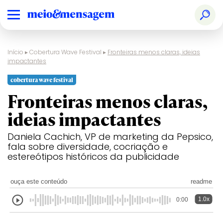
Início
▸
Cobertura Wave Festival
▸
Fronteiras menos claras, ideias
impactantes
cobertura wave festival
Fronteiras menos claras,
ideias impactantes
Daniela Cachich, VP de marketing da Pepsico,
fala sobre diversidade, cocriação e
estereótipos históricos da publicidade
ouça este conteúdo
readme
1.0x
0:00