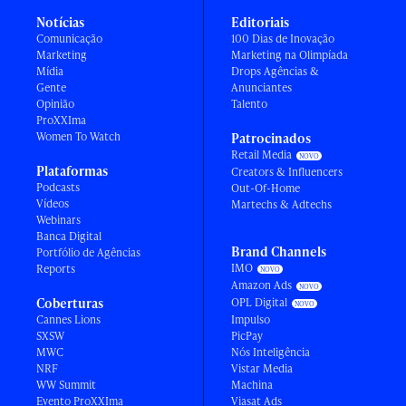
Notícias
Editoriais
Comunicação
100 Dias de Inovação
Marketing
Marketing na Olimpíada
Mídia
Drops Agências &
Gente
Anunciantes
Opinião
Talento
ProXXIma
Women To Watch
Patrocinados
Retail Media
Plataformas
Creators & Influencers
Podcasts
Out-Of-Home
Vídeos
Martechs & Adtechs
Webinars
Banca Digital
Brand Channels
Portfólio de Agências
IMO
Reports
Amazon Ads
Coberturas
OPL Digital
Cannes Lions
Impulso
SXSW
PicPay
MWC
Nós Inteligência
NRF
Vistar Media
WW Summit
Machina
Evento ProXXIma
Viasat Ads