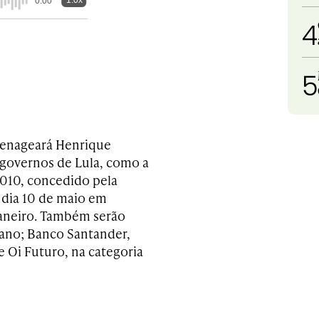
1.0x
0:00
4
5
menageará Henrique
 governos de Lula, como a
010, concedido pela
 dia 10 de maio em
Janeiro. Também serão
no; Banco Santander,
 Oi Futuro, na categoria