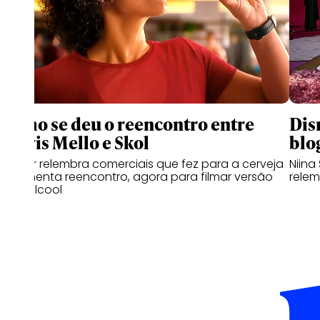
Como se deu o reencontro entre
Dis
Clóvis Mello e Skol
blo
Diretor relembra comerciais que fez para a cerveja
Niina
e comenta reencontro, agora para filmar versão
relem
zero álcool