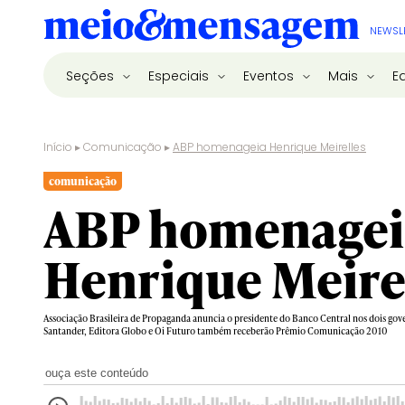
NEWSL
Seções
Especiais
Eventos
Mais
E
Início
▸
Comunicação
▸
ABP homenageia Henrique Meirelles
comunicação
ABP homenagei
Henrique Meire
Associação Brasileira de Propaganda anuncia o presidente do Banco Central nos dois go
Santander, Editora Globo e Oi Futuro também receberão Prêmio Comunicação 2010
ouça este conteúdo