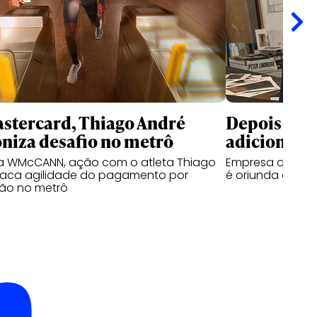
stercard, Thiago André
Depois da 
niza desafio no metrô
adiciona O
la WMcCANN, ação com o atleta Thiago
Empresa de gest
taca agilidade do pagamento por
é oriunda da Gr
ão no metrô