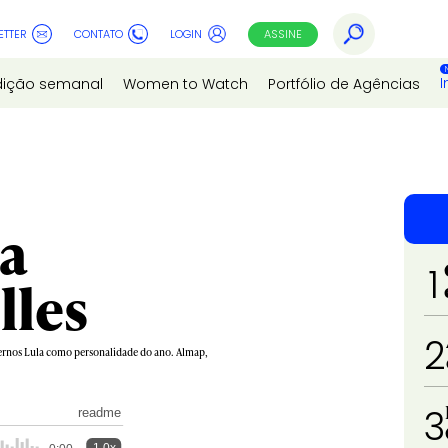
ETTER
CONTATO
LOGIN
ASSINE
I
dição semanal
Women to Watch
Portfólio de Agências
a
1
lles
2
vernos Lula como personalidade do ano. Almap,
3
readme