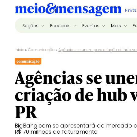
NEWSL
Seções
Especiais
Eventos
Mais
E
Início
▸
Comunicação
▸
Agências se unem para criação de hub vo
comunicação
Agências se un
criação de hub 
PR
BigBang.com se apresentará ao mercado co
R$ 70 milhões de faturamento