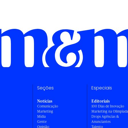
Seções
Especiais
Notícias
Editoriais
Comunicação
100 Dias de Inovação
Marketing
Marketing na Olimpíad
Mídia
Drops Agências &
Gente
Anunciantes
Opinião
Talento