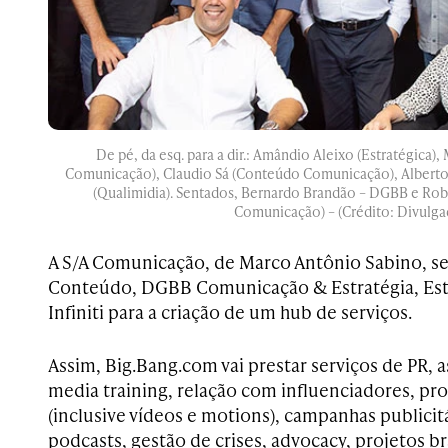
De pé, da esq. para a dir.: Amândio Aleixo (Estratégica)
Comunicação), Claudio Sá (Conteúdo Comunicação), Alberto Lu
(Qualimidia). Sentados, Bernardo Brandão – DGBB e Ro
Comunicação) – (Crédito: Divulga
A S/A Comunicação, de Marco Antônio Sabino, s
Conteúdo, DGBB Comunicação & Estratégia, Estr
Infiniti para a criação de um hub de serviços.
Assim, Big.Bang.com vai prestar serviços de PR, 
media training, relação com influenciadores, p
(inclusive vídeos e motions), campanhas publicitá
podcasts, gestão de crises, advocacy, projetos b