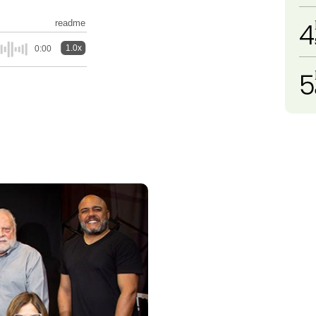
4
readme
1.0x
0:00
5