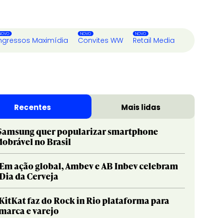
ngressos Maximídia
Convites WW
Retail Media
Recentes
Mais lidas
Samsung quer popularizar smartphone
dobrável no Brasil
Em ação global, Ambev e AB Inbev celebram
Dia da Cerveja
KitKat faz do Rock in Rio plataforma para
marca e varejo