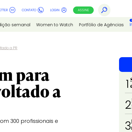
ETTER
CONTATO
LOGIN
ASSINE
I
dição semanal
Women to Watch
Portfólio de Agências
ltado a PR
em para
1
voltado a
2
m 300 profissionais e
3