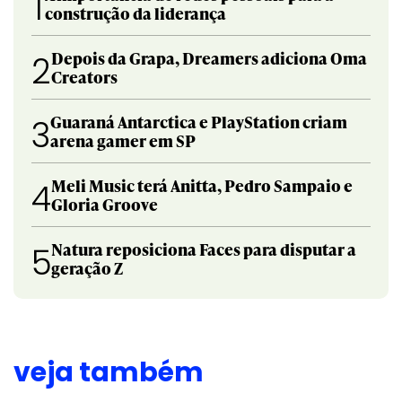
1
construção da liderança
Depois da Grapa, Dreamers adiciona Oma
2
Creators
Guaraná Antarctica e PlayStation criam
3
arena gamer em SP
Meli Music terá Anitta, Pedro Sampaio e
4
Gloria Groove
Natura reposiciona Faces para disputar a
5
geração Z
veja também