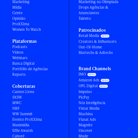
Marketing
Marketing na Olimpíada
Mídia
Drops Agências &
Gente
Anunciantes
Opinião
Talento
ProXXIma
Women To Watch
Patrocinados
Retail Media
Plataformas
Creators & Influencers
Podcasts
Out-Of-Home
Vídeos
Martechs & Adtechs
Webinars
Banca Digital
Brand Channels
Portfólio de Agências
IMO
Reports
Amazon Ads
Coberturas
OPL Digital
Cannes Lions
Impulso
SXSW
PicPay
MWC
Nós Inteligência
NRF
Vistar Media
WW Summit
Machina
Evento ProXXIma
Viasat Ads
Maximídia
Magnite
Effie Awards
Uncover
Caboré
Mude