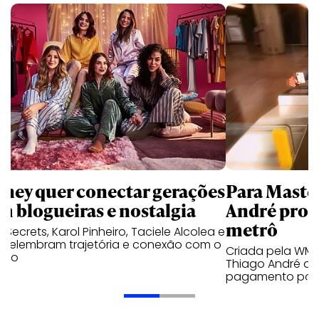
sney quer conectar gerações
Para Maste
m blogueiras e nostalgia
André prot
metrô
a Secrets, Karol Pinheiro, Taciele Alcolea e
s relembram trajetória e conexão com o
Criada pela WM
lico
Thiago André de
pagamento por 