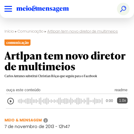
Início
▸
Comunicação
▸
Artlpan tem novo diretor de multimeios
comunicação
Artlpan tem novo diretor
de multimeios
Carlos Antunes substitui Christian Rôças que seguiu para o Facebook
ouça este conteúdo
readme
1.0x
0:00
MEIO & MENSAGEM
i
7 de novembro de 2013 - 12h47