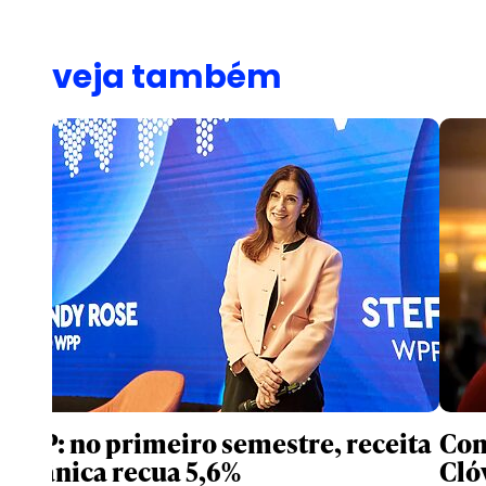
veja também
WPP: no primeiro semestre, receita
Com
orgânica recua 5,6%
Cló