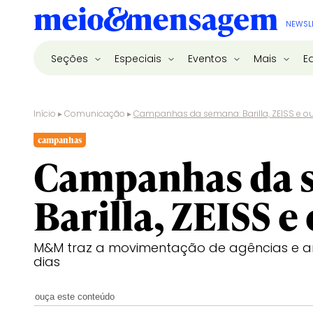
NEWSL
Seções
Especiais
Eventos
Mais
E
Início
▸
Comunicação
▸
Campanhas da semana: Barilla, ZEISS e ou
campanhas
Campanhas da 
Barilla, ZEISS e
M&M traz a movimentação de agências e an
dias
ouça este conteúdo