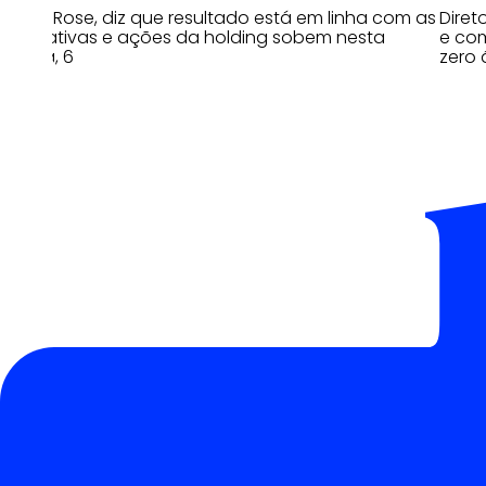
Cindy Rose, diz que resultado está em linha com as
Diret
estimativas e ações da holding sobem nesta
e com
quinta, 6
zero 