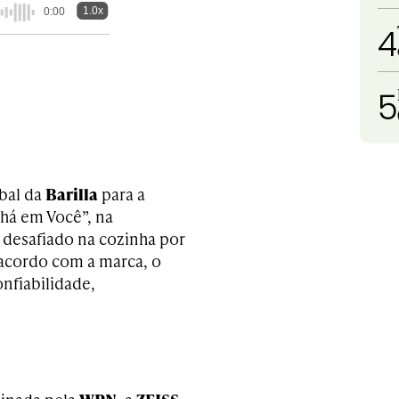
1.0x
0:00
4
5
bal da
Barilla
para a
há em Você”, na
 desafiado na cozinha por
 acordo com a marca, o
onfiabilidade,