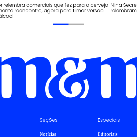
or relembra comerciais que fez para a cerveja
Niina Secre
enta reencontro, agora para filmar versão
relembram 
álcool
Seções
Especiais
Notícias
Editoriais