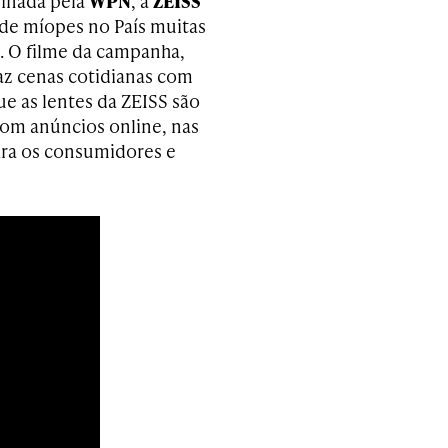
sinada pela
WPN
, a
ZEISS
de míopes no País muitas
l. O filme da campanha,
raz cenas cotidianas com
ue as lentes da ZEISS são
com anúncios online, nas
para os consumidores e