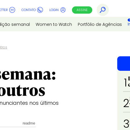
ETTER
CONTATO
LOGIN
ASSINE
I
dição semanal
Women to Watch
Portfólio de Agências
tros
semana:
1
 outros
2
unciantes nos últimos
3
readme