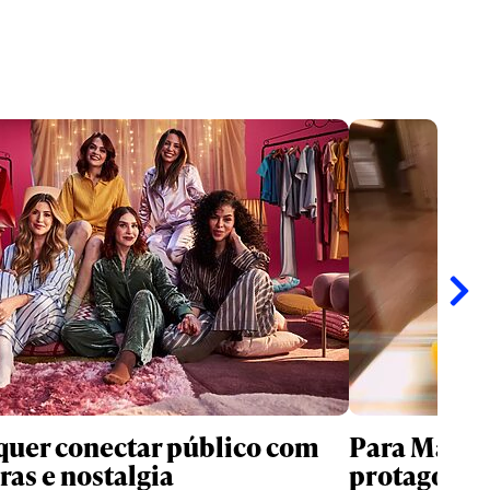
quer conectar público com
Para Maste
ras e nostalgia
protagoniz