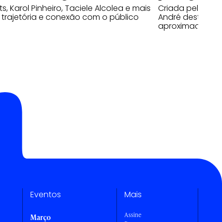
ts, Karol Pinheiro, Taciele Alcolea e mais
Criada pela WM
trajetória e conexão com o público
André destaca 
aproximação no
Eventos
Mais
Assine
Março