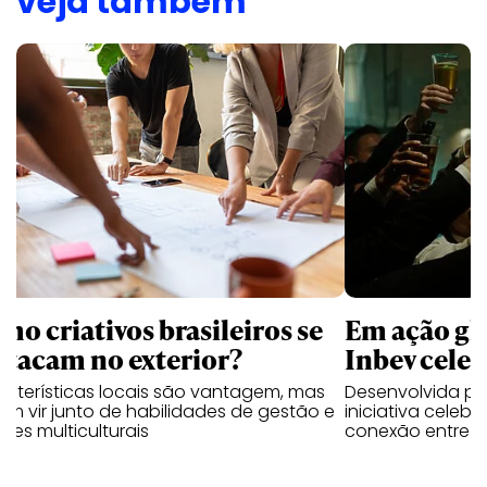
veja também
mo criativos brasileiros se
Em ação gl
stacam no exterior?
Inbev celeb
acterísticas locais são vantagem, mas
Desenvolvida p
m vir junto de habilidades de gestão e
iniciativa celeb
pes multiculturais
conexão entre a