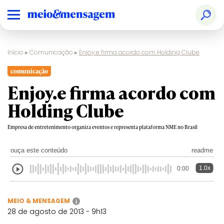
Início
▸
Comunicação
▸
Enjoy.e firma acordo com Holding Clube
comunicação
Enjoy.e firma acordo com
Holding Clube
Empresa de entretenimento organiza eventos e representa plataforma NME no Brasil
ouça este conteúdo
readme
1.0x
0:00
MEIO & MENSAGEM
i
28 de agosto de 2013 - 9h13