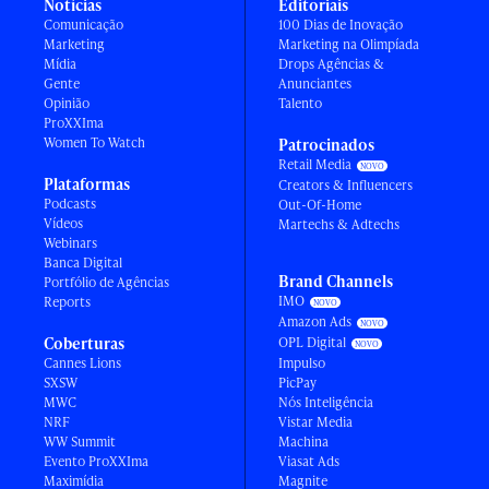
Notícias
Editoriais
Comunicação
100 Dias de Inovação
Marketing
Marketing na Olimpíada
Mídia
Drops Agências &
Gente
Anunciantes
Opinião
Talento
ProXXIma
Women To Watch
Patrocinados
Retail Media
Plataformas
Creators & Influencers
Podcasts
Out-Of-Home
Vídeos
Martechs & Adtechs
Webinars
Banca Digital
Brand Channels
Portfólio de Agências
IMO
Reports
Amazon Ads
Coberturas
OPL Digital
Cannes Lions
Impulso
SXSW
PicPay
MWC
Nós Inteligência
NRF
Vistar Media
WW Summit
Machina
Evento ProXXIma
Viasat Ads
Maximídia
Magnite