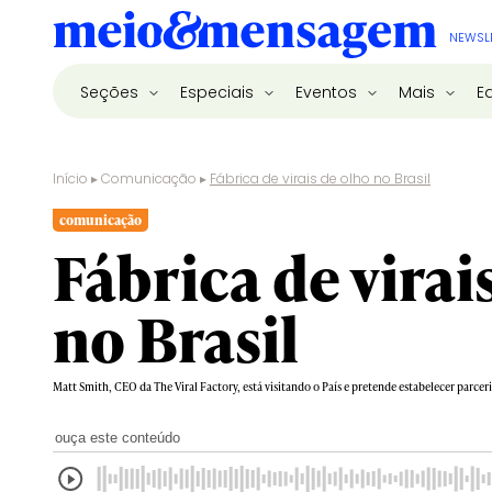
NEWSL
Seções
Especiais
Eventos
Mais
E
Início
▸
Comunicação
▸
Fábrica de virais de olho no Brasil
comunicação
Fábrica de virai
no Brasil
Matt Smith, CEO da The Viral Factory, está visitando o País e pretende estabelecer parcer
ouça este conteúdo