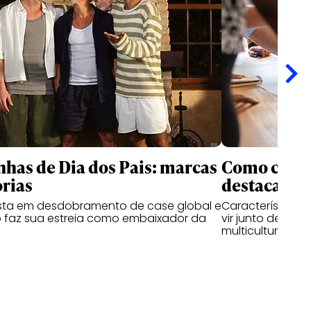
as de Dia dos Pais: marcas
Como criati
rias
destacam n
ta em desdobramento de case global e
Características
 faz sua estreia como embaixador da
vir junto de hab
multiculturais