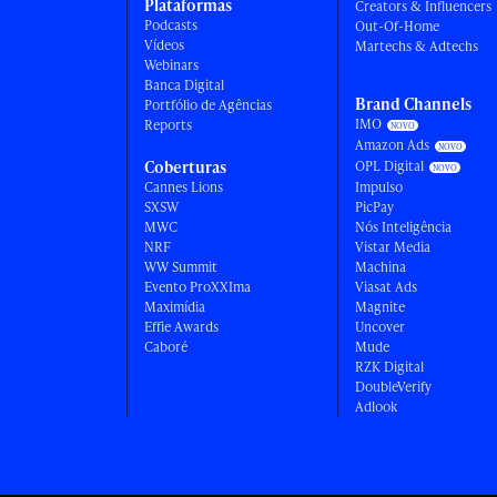
Plataformas
Creators & Influencers
Podcasts
Out-Of-Home
Vídeos
Martechs & Adtechs
Webinars
Banca Digital
Brand Channels
Portfólio de Agências
IMO
Reports
Amazon Ads
Coberturas
OPL Digital
Cannes Lions
Impulso
SXSW
PicPay
MWC
Nós Inteligência
NRF
Vistar Media
WW Summit
Machina
Evento ProXXIma
Viasat Ads
Maximídia
Magnite
Effie Awards
Uncover
Caboré
Mude
RZK Digital
DoubleVerify
Adlook