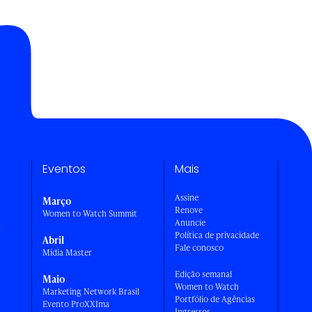
Eventos
Mais
Assine
Março
Renove
Women to Watch Summit
Anuncie
a
Política de privacidade
Abril
Fale conosco
Mídia Master
Edição semanal
Maio
Women to Watch
Marketing Network Brasil
Portfólio de Agências
Evento ProXXIma
Ingressos