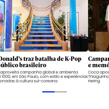
onald’s traz batalha de K-Pop
Campanh
público brasileiro
e memó
 aproveita campanha global e ambienta
Coca apos
 1000, em São Paulo, com estilo e experiências
Thiaguinho
ionadas à cultura sul-coreana
Hering