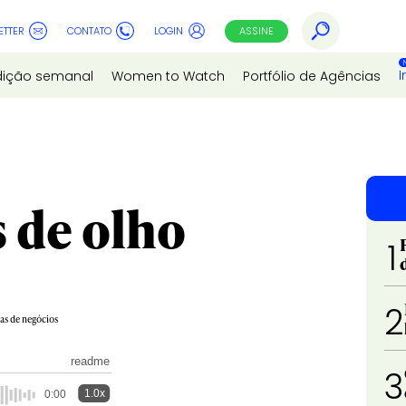
ETTER
CONTATO
LOGIN
ASSINE
I
dição semanal
Women to Watch
Portfólio de Agências
s de olho
1
2
ias de negócios
readme
3
1.0x
0:00