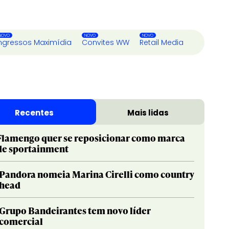
ngressos Maximídia
Convites WW
Retail Media
Recentes
Mais lidas
Flamengo quer se reposicionar como marca
de sportainment
Pandora nomeia Marina Cirelli como country
head
Grupo Bandeirantes tem novo líder
comercial