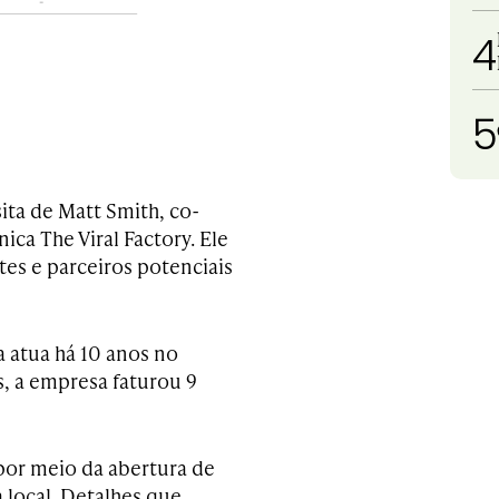
4
5
ita de Matt Smith, co-
ica The Viral Factory. Ele
es e parceiros potenciais
a atua há 10 anos no
, a empresa faturou 9
 por meio da abertura de
 local. Detalhes que