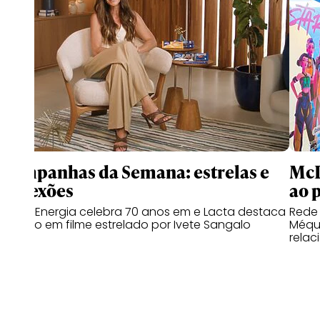
Campanhas da Semana: estrelas e
McD
conexões
ao 
Copa Energia celebra 70 anos em e Lacta destaca
Rede
o afeto em filme estrelado por Ivete Sangalo
Méqui
relac