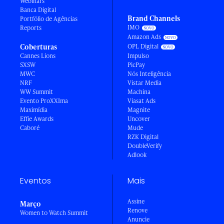
Webinars
Banca Digital
Brand Channels
Portfólio de Agências
IMO
Reports
Amazon Ads
Coberturas
OPL Digital
Cannes Lions
Impulso
SXSW
PicPay
MWC
Nós Inteligência
NRF
Vistar Media
WW Summit
Machina
Evento ProXXIma
Viasat Ads
Maximídia
Magnite
Effie Awards
Uncover
Caboré
Mude
RZK Digital
DoubleVerify
Adlook
Eventos
Mais
Assine
Março
Renove
Women to Watch Summit
Anuncie