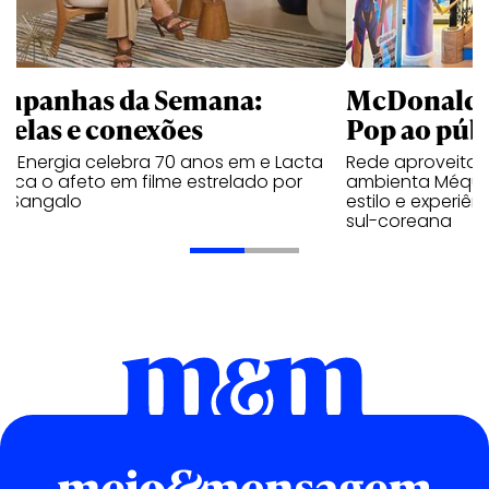
mpanhas da Semana:
McDonald’s 
trelas e conexões
Pop ao públ
a Energia celebra 70 anos em e Lacta
Rede aproveita
aca o afeto em filme estrelado por
ambienta Méqui 
te Sangalo
estilo e experiên
sul-coreana