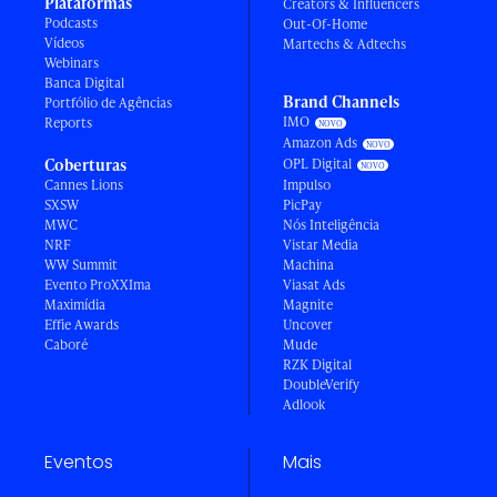
Plataformas
Creators & Influencers
Podcasts
Out-Of-Home
Vídeos
Martechs & Adtechs
Webinars
Banca Digital
Brand Channels
Portfólio de Agências
IMO
Reports
Amazon Ads
Coberturas
OPL Digital
Cannes Lions
Impulso
SXSW
PicPay
MWC
Nós Inteligência
NRF
Vistar Media
WW Summit
Machina
Evento ProXXIma
Viasat Ads
Maximídia
Magnite
Effie Awards
Uncover
Caboré
Mude
RZK Digital
DoubleVerify
Adlook
Eventos
Mais