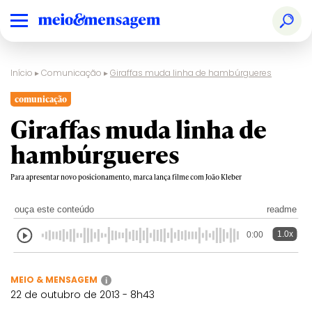
Início
▸
Comunicação
▸
Giraffas muda linha de hambúrgueres
comunicação
Giraffas muda linha de
hambúrgueres
Para apresentar novo posicionamento, marca lança filme com João Kleber
ouça este conteúdo
readme
1.0x
0:00
MEIO & MENSAGEM
i
22 de outubro de 2013 - 8h43