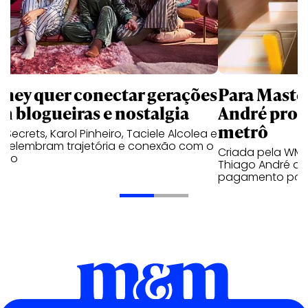
sney quer conectar gerações
Para Maste
m blogueiras e nostalgia
André prot
metrô
a Secrets, Karol Pinheiro, Taciele Alcolea e
s relembram trajetória e conexão com o
Criada pela WM
lico
Thiago André de
pagamento por 