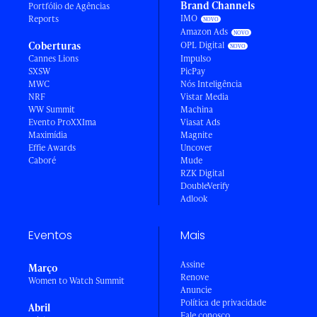
Brand Channels
Portfólio de Agências
IMO
Reports
Amazon Ads
Coberturas
OPL Digital
Cannes Lions
Impulso
SXSW
PicPay
MWC
Nós Inteligência
NRF
Vistar Media
WW Summit
Machina
Evento ProXXIma
Viasat Ads
Maximídia
Magnite
Effie Awards
Uncover
Caboré
Mude
RZK Digital
DoubleVerify
Adlook
Eventos
Mais
Assine
Março
Renove
Women to Watch Summit
Anuncie
Política de privacidade
Abril
Fale conosco