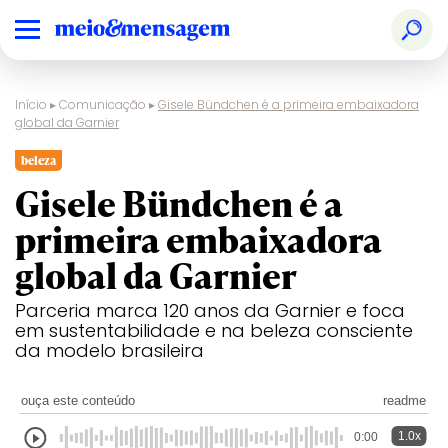
Início
▸
Comunicação
▸
Gisele Bündchen é a primeira embaixadora
global da Garnier
beleza
Gisele Bündchen é a
primeira embaixadora
global da Garnier
Parceria marca 120 anos da Garnier e foca
em sustentabilidade e na beleza consciente
da modelo brasileira
ouça este conteúdo
readme
1.0x
0:00