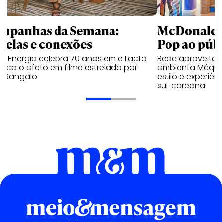
mpanhas da Semana:
McDonald’s 
trelas e conexões
Pop ao públ
a Energia celebra 70 anos em e Lacta
Rede aproveita
aca o afeto em filme estrelado por
ambienta Méqui 
te Sangalo
estilo e experiên
sul-coreana