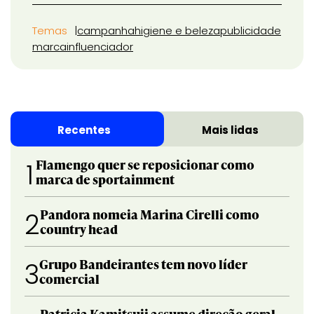
Temas
campanha
higiene e beleza
publicidade
marca
influenciador
Recentes
Mais lidas
Flamengo quer se reposicionar como
1
marca de sportainment
Pandora nomeia Marina Cirelli como
2
country head
Grupo Bandeirantes tem novo líder
3
comercial
Patricia Kamitsuji assume direção geral