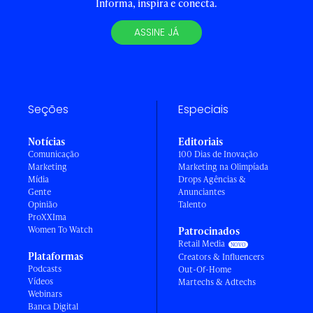
Informa, inspira e conecta.
ASSINE JÁ
Seções
Especiais
Notícias
Editoriais
Comunicação
100 Dias de Inovação
Marketing
Marketing na Olimpíada
Mídia
Drops Agências &
Gente
Anunciantes
Opinião
Talento
ProXXIma
Women To Watch
Patrocinados
Retail Media
Plataformas
Creators & Influencers
Podcasts
Out-Of-Home
Vídeos
Martechs & Adtechs
Webinars
Banca Digital