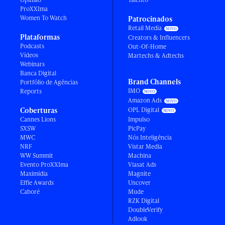
ProXXIma
Women To Watch
Patrocinados
Retail Media
Plataformas
Creators & Influencers
Podcasts
Out-Of-Home
Vídeos
Martechs & Adtechs
Webinars
Banca Digital
Brand Channels
Portfólio de Agências
IMO
Reports
Amazon Ads
Coberturas
OPL Digital
Cannes Lions
Impulso
SXSW
PicPay
MWC
Nós Inteligência
NRF
Vistar Media
WW Summit
Machina
Evento ProXXIma
Viasat Ads
Maximídia
Magnite
Effie Awards
Uncover
Caboré
Mude
RZK Digital
DoubleVerify
Adlook