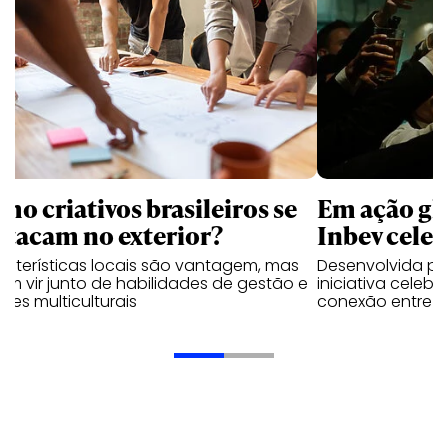
mo criativos brasileiros se
Em ação gl
stacam no exterior?
Inbev celeb
acterísticas locais são vantagem, mas
Desenvolvida p
m vir junto de habilidades de gestão e
iniciativa celeb
pes multiculturais
conexão entre a