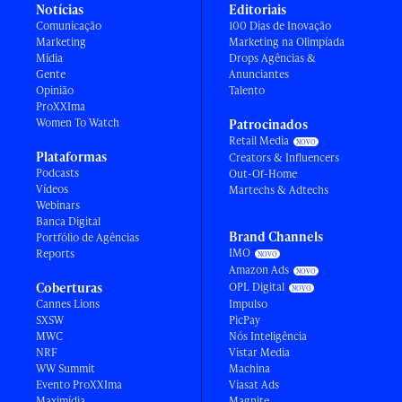
Notícias
Editoriais
Comunicação
100 Dias de Inovação
Marketing
Marketing na Olimpíada
Mídia
Drops Agências &
Gente
Anunciantes
Opinião
Talento
ProXXIma
Women To Watch
Patrocinados
Retail Media
Plataformas
Creators & Influencers
Podcasts
Out-Of-Home
Vídeos
Martechs & Adtechs
Webinars
Banca Digital
Brand Channels
Portfólio de Agências
IMO
Reports
Amazon Ads
Coberturas
OPL Digital
Cannes Lions
Impulso
SXSW
PicPay
MWC
Nós Inteligência
NRF
Vistar Media
WW Summit
Machina
Evento ProXXIma
Viasat Ads
Maximídia
Magnite