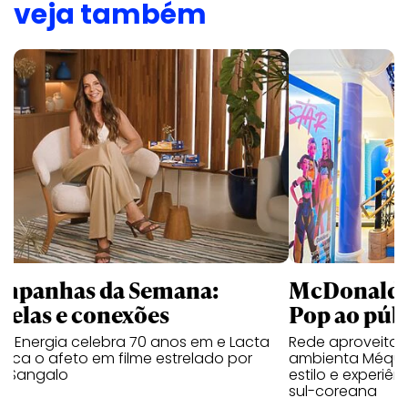
veja também
mpanhas da Semana:
McDonald’s 
trelas e conexões
Pop ao públ
a Energia celebra 70 anos em e Lacta
Rede aproveita
aca o afeto em filme estrelado por
ambienta Méqui 
te Sangalo
estilo e experiên
sul-coreana