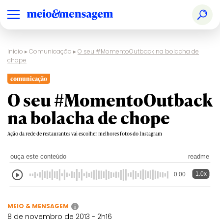
Início
▸
Comunicação
▸
O seu #MomentoOutback na bolacha de
chope
comunicação
O seu #MomentoOutback
na bolacha de chope
Ação da rede de restaurantes vai escolher melhores fotos do Instagram
ouça este conteúdo
readme
1.0x
0:00
MEIO & MENSAGEM
i
8 de novembro de 2013 - 2h16