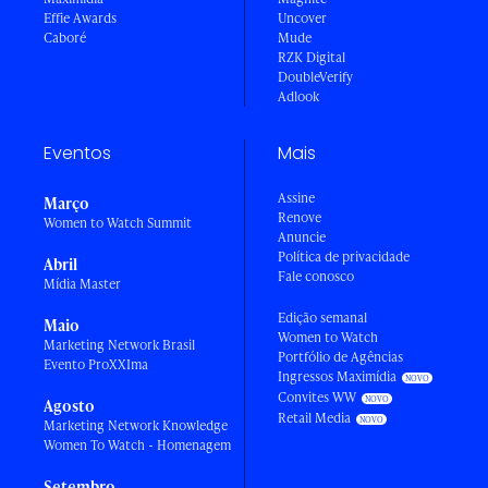
Effie Awards
Uncover
Caboré
Mude
RZK Digital
DoubleVerify
Adlook
Eventos
Mais
Assine
Março
Renove
Women to Watch Summit
Anuncie
Política de privacidade
Abril
Fale conosco
Mídia Master
Edição semanal
Maio
Women to Watch
Marketing Network Brasil
Portfólio de Agências
Evento ProXXIma
Ingressos Maximídia
Convites WW
Agosto
Retail Media
Marketing Network Knowledge
Women To Watch - Homenagem
Setembro