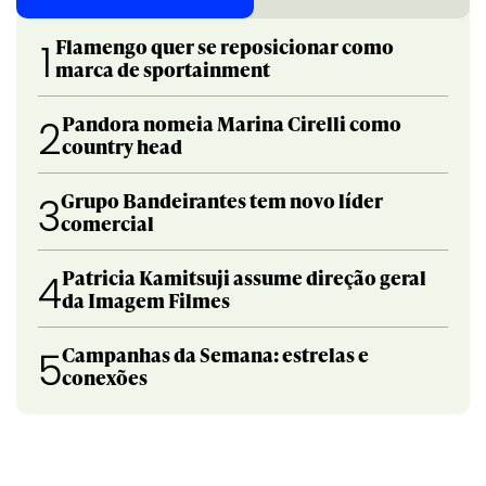
Flamengo quer se reposicionar como
1
marca de sportainment
Pandora nomeia Marina Cirelli como
2
country head
Grupo Bandeirantes tem novo líder
3
comercial
Patricia Kamitsuji assume direção geral
4
da Imagem Filmes
Campanhas da Semana: estrelas e
5
conexões