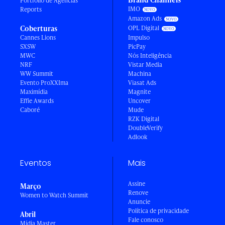
Portfólio de Agências
IMO
Reports
Amazon Ads
Coberturas
OPL Digital
Cannes Lions
Impulso
SXSW
PicPay
MWC
Nós Inteligência
NRF
Vistar Media
WW Summit
Machina
Evento ProXXIma
Viasat Ads
Maximídia
Magnite
Effie Awards
Uncover
Caboré
Mude
RZK Digital
DoubleVerify
Adlook
Eventos
Mais
Assine
Março
Renove
Women to Watch Summit
Anuncie
Política de privacidade
Abril
Fale conosco
Mídia Master