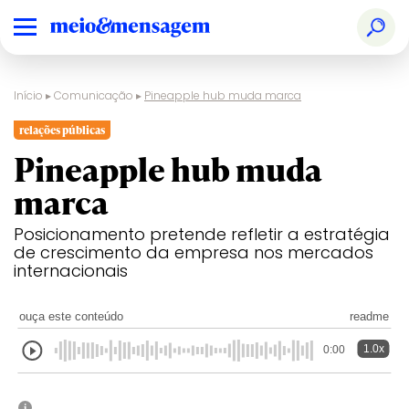
Início
▸
Comunicação
▸
Pineapple hub muda marca
relações públicas
Pineapple hub muda
marca
Posicionamento pretende refletir a estratégia
de crescimento da empresa nos mercados
internacionais
ouça este conteúdo
readme
1.0x
0:00
i