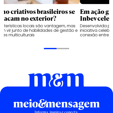
mo criativos brasileiros se
Em ação gl
stacam no exterior?
Inbev celeb
acterísticas locais são vantagem, mas
Desenvolvida p
m vir junto de habilidades de gestão e
iniciativa celeb
pes multiculturais
conexão entre a
Informa, inspira e conecta.