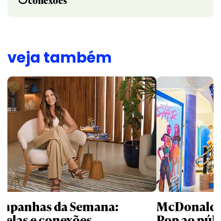
conexões
veja também
mpanhas da Semana:
McDonald’s 
trelas e conexões
Pop ao públ