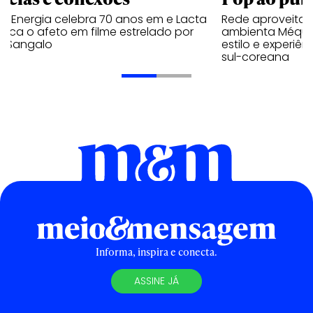
a Energia celebra 70 anos em e Lacta
Rede aproveita
aca o afeto em filme estrelado por
ambienta Méqui 
te Sangalo
estilo e experiên
sul-coreana
Informa, inspira e conecta.
ASSINE JÁ