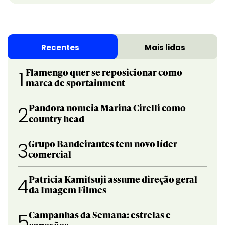
Recentes
Mais lidas
Flamengo quer se reposicionar como
1
marca de sportainment
Pandora nomeia Marina Cirelli como
2
country head
Grupo Bandeirantes tem novo líder
3
comercial
Patricia Kamitsuji assume direção geral
4
da Imagem Filmes
Campanhas da Semana: estrelas e
5