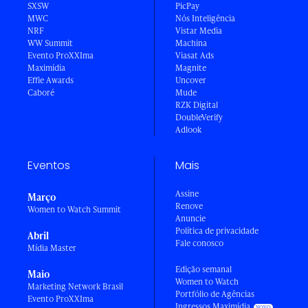
SXSW
PicPay
MWC
Nós Inteligência
NRF
Vistar Media
WW Summit
Machina
Evento ProXXIma
Viasat Ads
Maximídia
Magnite
Effie Awards
Uncover
Caboré
Mude
RZK Digital
DoubleVerify
Adlook
Eventos
Mais
Assine
Março
Renove
Women to Watch Summit
Anuncie
Política de privacidade
Abril
Fale conosco
Mídia Master
Edição semanal
Maio
Women to Watch
Marketing Network Brasil
Portfólio de Agências
Evento ProXXIma
Ingressos Maximídia