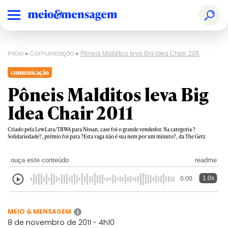
Início
▸
Comunicação
▸
Pôneis Malditos leva Big Idea Chair 2011
comunicação
Pôneis Malditos leva Big
Idea Chair 2011
Criado pela LewLara/TBWA para Nissan, case foi o grande vendedor. Na categoria ?
Solidariedade?, prêmio foi para ?Esta vaga não é sua nem por um minuto?, da The Getz
ouça este conteúdo
readme
1.0x
0:00
MEIO & MENSAGEM
i
8 de novembro de 2011 - 4h10