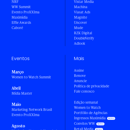
NRF
Vistar Media
WW Summit
Machina
Evento ProXXIma
Viasat Ads
Maximídia
Magnite
Effie Awards
Uncover
Caboré
Mude
RZK Digital
DoubleVerify
Adlook
Eventos
Mais
Assine
Março
Renove
Women to Watch Summit
Anuncie
Política de privacidade
Abril
Fale conosco
Mídia Master
Edição semanal
Maio
Women to Watch
Marketing Network Brasil
Portfólio de Agências
Evento ProXXIma
Ingressos Maximídia
Convites WW
Agosto
Retail Media