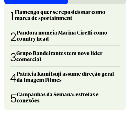
Flamengo quer se reposicionar como
1
marca de sportainment
Pandora nomeia Marina Cirelli como
2
country head
Grupo Bandeirantes tem novo líder
3
comercial
Patricia Kamitsuji assume direção geral
4
da Imagem Filmes
Campanhas da Semana: estrelas e
5
conexões