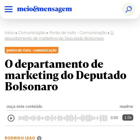
Início
▸
Comunicação
▸
Ponto de vista - Comunicação
▸
O
departamento de marketing do Deputado Bolsonaro
ponto de vista - comunicação
O departamento de
marketing do Deputado
Bolsonaro
ouça este conteúdo
readme
1.0x
0:00
RODRIGO LEAO
i