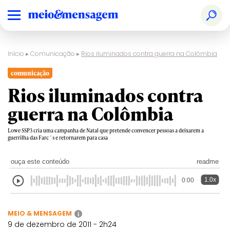
Início
▸
Comunicação
▸
Rios iluminados contra guerra na Colômbia
comunicação
Rios iluminados contra
guerra na Colômbia
Lowe SSP3 cria uma campanha de Natal que pretende convencer pessoas a deixarem a
guerrilha das Farc´s e retornarem para casa
ouça este conteúdo
readme
1.0x
0:00
MEIO & MENSAGEM
i
9 de dezembro de 2011 - 2h24