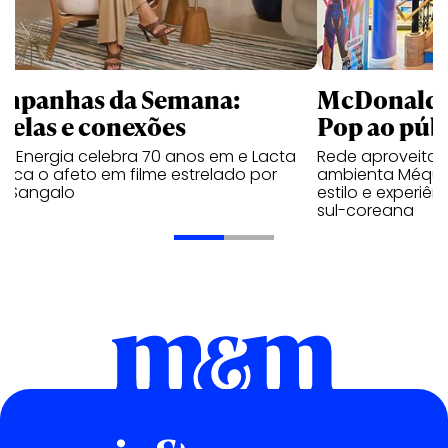
mpanhas da Semana:
McDonald’s 
trelas e conexões
Pop ao públ
a Energia celebra 70 anos em e Lacta
Rede aproveita
aca o afeto em filme estrelado por
ambienta Méqui 
te Sangalo
estilo e experiên
sul-coreana