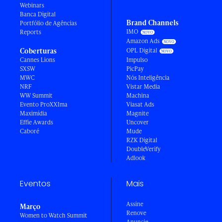
Webinars
Banca Digital
Brand Channels
Portfólio de Agências
IMO
Reports
Amazon Ads
Coberturas
OPL Digital
Cannes Lions
Impulso
SXSW
PicPay
MWC
Nós Inteligência
NRF
Vistar Media
WW Summit
Machina
Evento ProXXIma
Viasat Ads
Maximídia
Magnite
Effie Awards
Uncover
Caboré
Mude
RZK Digital
DoubleVerify
Adlook
Eventos
Mais
Assine
Março
Renove
Women to Watch Summit
Anuncie