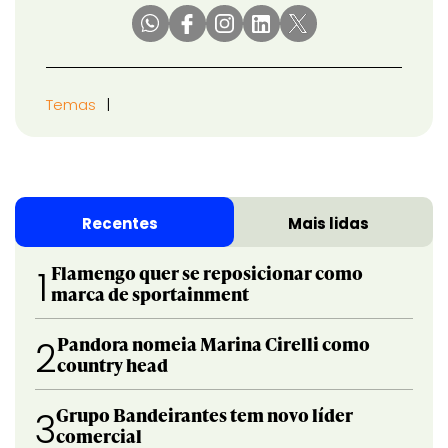
Temas
Recentes
Mais lidas
Flamengo quer se reposicionar como
1
marca de sportainment
Pandora nomeia Marina Cirelli como
2
country head
Grupo Bandeirantes tem novo líder
3
comercial