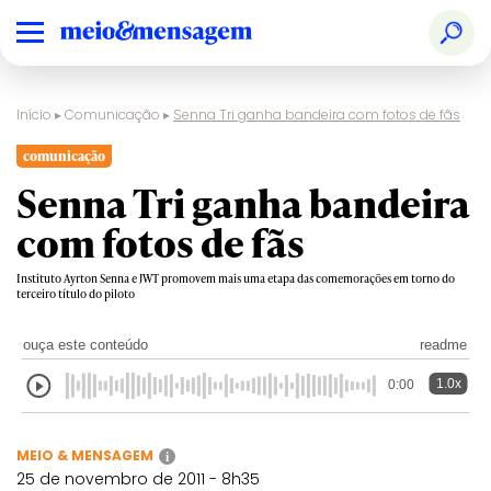
Início
▸
Comunicação
▸
Senna Tri ganha bandeira com fotos de fãs
comunicação
Senna Tri ganha bandeira
com fotos de fãs
Instituto Ayrton Senna e JWT promovem mais uma etapa das comemorações em torno do
terceiro título do piloto
ouça este conteúdo
readme
1.0x
0:00
MEIO & MENSAGEM
i
25 de novembro de 2011 - 8h35