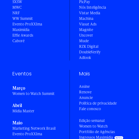
SXSW
PicPay
MWC
Nós Inteligência
NRF
Vistar Media
WW Summit
Machina
Evento ProXXIma
Viasat Ads
Maximídia
Magnite
Effie Awards
Uncover
Caboré
Mude
RZK Digital
DoubleVerify
Adlook
Eventos
Mais
Assine
Março
Renove
Women to Watch Summit
Anuncie
Política de privacidade
Abril
Fale conosco
Mídia Master
Edição semanal
Maio
Women to Watch
Marketing Network Brasil
Portfólio de Agências
Evento ProXXIma
Ingressos Maximídia