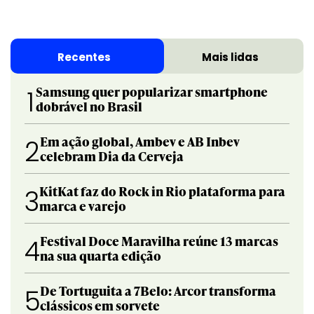
Recentes
Mais lidas
Samsung quer popularizar smartphone
1
dobrável no Brasil
Em ação global, Ambev e AB Inbev
2
celebram Dia da Cerveja
KitKat faz do Rock in Rio plataforma para
3
marca e varejo
Festival Doce Maravilha reúne 13 marcas
4
na sua quarta edição
De Tortuguita a 7Belo: Arcor transforma
5
clássicos em sorvete