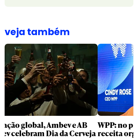
veja também
 ação global, Ambev e AB
WPP: no pr
bev celebram Dia da Cerveja
receita org