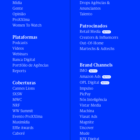
Mídia
Drops Agências &
Gente
Anunciantes
Opinião
Talento
ProXXIma
Women To Watch
Patrocinados
Retail Media
Plataformas
Creators & Influencers
Podcasts
Out-Of-Home
Vídeos
Martechs & Adtechs
Webinars
Banca Digital
Brand Channels
Portfólio de Agências
IMO
Reports
Amazon Ads
Coberturas
OPL Digital
Cannes Lions
Impulso
SXSW
PicPay
MWC
Nós Inteligência
NRF
Vistar Media
WW Summit
Machina
Evento ProXXIma
Viasat Ads
Maximídia
Magnite
Effie Awards
Uncover
Caboré
Mude
RZK Digital