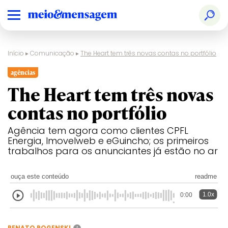
Início
▸
Comunicação
▸
The Heart tem três novas contas no portfólio
agências
The Heart tem três novas
contas no portfólio
Agência tem agora como clientes CPFL
Energia, Imovelweb e eGuincho; os primeiros
trabalhos para os anunciantes já estão no ar
ouça este conteúdo
readme
1.0x
0:00
RENATO ROGENSKI