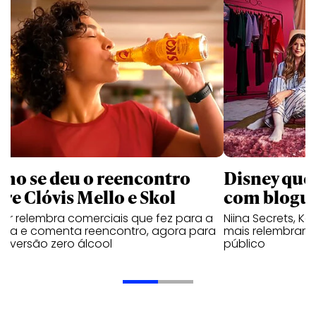
mo se deu o reencontro
Disney que
tre Clóvis Mello e Skol
com bloguei
tor relembra comerciais que fez para a
Niina Secrets, Kar
veja e comenta reencontro, agora para
mais relembram 
ar versão zero álcool
público