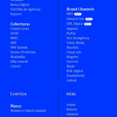
Banca Digital
Brand Channels
Portfólio de Agências
IMO
Reports
Amazon Ads
Coberturas
OPL Digital
Cannes Lions
Impulso
SXSW
PicPay
MWC
Nós Inteligência
NRF
Vistar Media
WW Summit
Machina
Evento ProXXIma
Viasat Ads
Maximídia
Magnite
Effie Awards
Uncover
Caboré
Mude
RZK Digital
DoubleVerify
Adlook
Eventos
Mais
Assine
Março
Renove
Women to Watch Summit
Anuncie