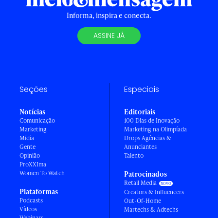
Informa, inspira e conecta.
ASSINE JÁ
Seções
Especiais
Notícias
Editoriais
Comunicação
100 Dias de Inovação
Marketing
Marketing na Olimpíada
Mídia
Drops Agências &
Gente
Anunciantes
Opinião
Talento
ProXXIma
Women To Watch
Patrocinados
Retail Media
Plataformas
Creators & Influencers
Podcasts
Out-Of-Home
Vídeos
Martechs & Adtechs
Webinars