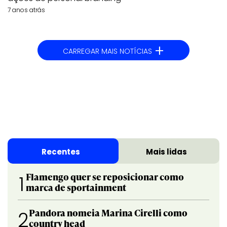
7 anos atrás
+
CARREGAR MAIS NOTÍCIAS
Recentes
Mais lidas
Flamengo quer se reposicionar como
1
marca de sportainment
Pandora nomeia Marina Cirelli como
2
country head