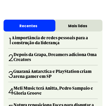
Recentes
Mais lidas
A importância de redes pessoais para a
1
construção da liderança
Depois da Grapa, Dreamers adiciona Oma
2
Creators
Guaraná Antarctica e PlayStation criam
3
arena gamer em SP
Meli Music terá Anitta, Pedro Sampaio e
4
Gloria Groove
Natura reposiciona Faces para disputar a