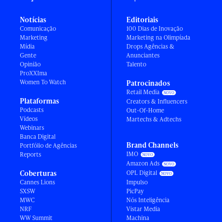
Notícias
Editoriais
Comunicação
100 Dias de Inovação
Marketing
Marketing na Olimpíada
Mídia
Drops Agências &
Gente
Anunciantes
Opinião
Talento
ProXXIma
Women To Watch
Patrocinados
Retail Media
Plataformas
Creators & Influencers
Podcasts
Out-Of-Home
Vídeos
Martechs & Adtechs
Webinars
Banca Digital
Brand Channels
Portfólio de Agências
IMO
Reports
Amazon Ads
Coberturas
OPL Digital
Cannes Lions
Impulso
SXSW
PicPay
MWC
Nós Inteligência
NRF
Vistar Media
WW Summit
Machina