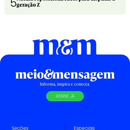
5
geração Z
Informa, inspira e conecta.
ASSINE JÁ
Seções
Especiais