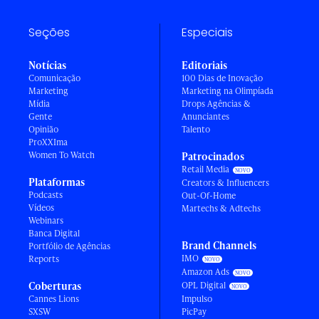
Seções
Especiais
Notícias
Editoriais
Comunicação
100 Dias de Inovação
Marketing
Marketing na Olimpíada
Mídia
Drops Agências &
Gente
Anunciantes
Opinião
Talento
ProXXIma
Women To Watch
Patrocinados
Retail Media
Plataformas
Creators & Influencers
Podcasts
Out-Of-Home
Vídeos
Martechs & Adtechs
Webinars
Banca Digital
Brand Channels
Portfólio de Agências
IMO
Reports
Amazon Ads
Coberturas
OPL Digital
Cannes Lions
Impulso
SXSW
PicPay