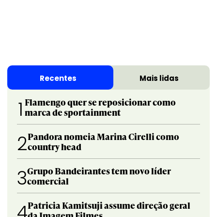
Recentes
Mais lidas
Flamengo quer se reposicionar como
1
marca de sportainment
Pandora nomeia Marina Cirelli como
2
country head
Grupo Bandeirantes tem novo líder
3
comercial
Patricia Kamitsuji assume direção geral
4
da Imagem Filmes