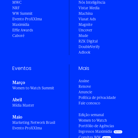
MWC
Nós Inteligência
NRF
Vistar Media
WW Summit
Machina
Evento ProXXIma
Viasat Ads
Maximídia
Magnite
Effie Awards
Uncover
Caboré
Mude
RZK Digital
DoubleVerify
Adlook
Eventos
Mais
Assine
Março
Renove
Women to Watch Summit
Anuncie
Política de privacidade
Abril
Fale conosco
Mídia Master
Edição semanal
Maio
Women to Watch
Marketing Network Brasil
Portfólio de Agências
Evento ProXXIma
Ingressos Maximídia
Convites WW