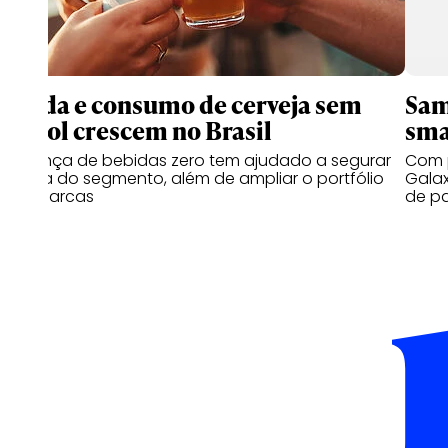
Venda e consumo de cerveja sem
Sam
álcool crescem no Brasil
sma
Presença de bebidas zero tem ajudado a segurar
Com p
queda do segmento, além de ampliar o portfólio
Galax
das marcas
de p