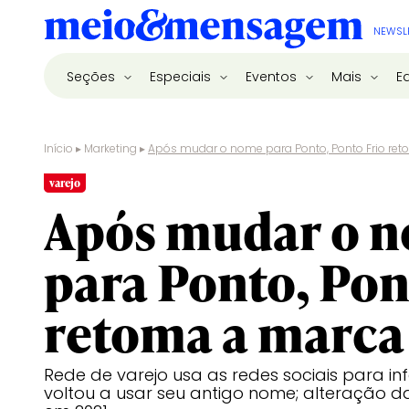
NEWSL
Seções
Especiais
Eventos
Mais
E
Início
▸
Marketing
▸
Após mudar o nome para Ponto, Ponto Frio ret
varejo
Após mudar o 
para Ponto, Pon
retoma a marca
Rede de varejo usa as redes sociais para i
voltou a usar seu antigo nome; alteração d