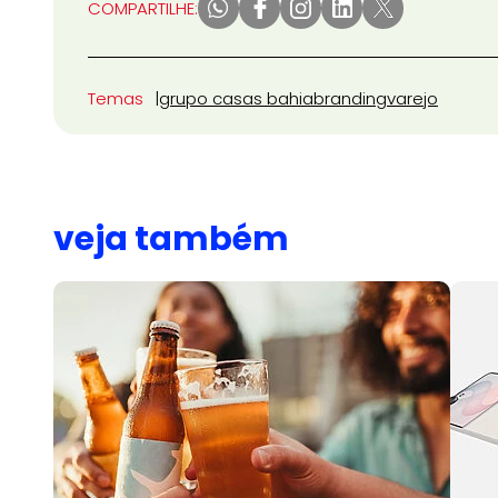
COMPARTILHE:
Temas
grupo casas bahia
branding
varejo
veja também