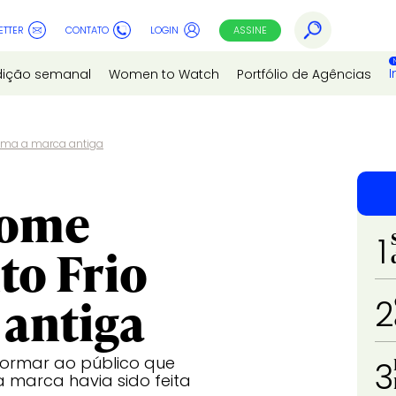
ETTER
CONTATO
LOGIN
ASSINE
I
dição semanal
Women to Watch
Portfólio de Agências
oma a marca antiga
nome
1
to Frio
 antiga
2
nformar ao público que
3
a marca havia sido feita