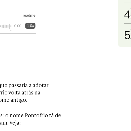
4
readme
1.0x
0:00
5
ue passaria a adotar
io volta atrás na
nome antigo.
s: o nome Pontofrio tá de
am. Veja: