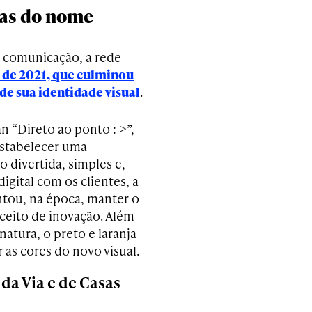
ças do nome
a comunicação, a rede
 de 2021, que culminou
de sua identidade visual
.
n “Direto ao ponto : >”,
stabelecer uma
 divertida, simples e,
igital com os clientes, a
tou, na época, manter o
ceito de inovação. Além
natura, o preto e laranja
 as cores do novo visual.
a Via e de Casas