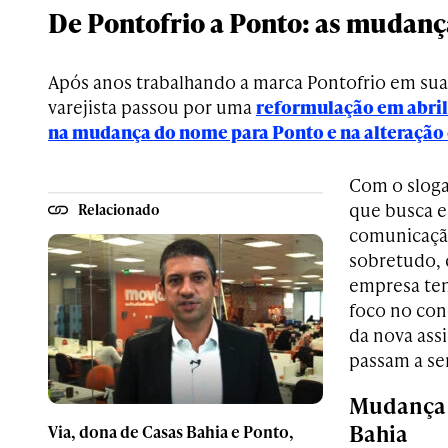
De Pontofrio a Ponto: as mudan
Após anos trabalhando a marca Pontofrio em su
varejista passou por uma
reformulação em abril
na mudança do nome para Ponto e na alteração 
Com o sloga
que busca e
Relacionado
comunicação
sobretudo, d
empresa ten
foco no con
da nova assi
passam a ser
Mudança d
Bahia
Via, dona de Casas Bahia e Ponto,