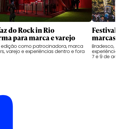
faz do Rock in Rio
Festival Do
rma para marca e varejo
marcas na s
a edição como patrocinadora, marca
Bradesco, Coron
s, varejo e experiências dentro e fora
experiências ao 
7 e 9 de agosto