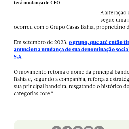
terá mudança de CEO
A alteração
segue uma
ocorreu com o Grupo Casas Bahia, proprietário d
Em setembro de 2023,
o grupo, que até então ti
anunciou a mudança de sua denominação social
S.A
.
O movimento retoma o nome da principal bandei
Bahia e, segundo a companhia, reforça a estraté
sua principal bandeira, resgatando o histórico d
categorias core.”.