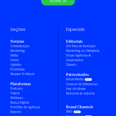
ASSINE JÁ
Seções
Especiais
Notícias
Editoriais
Comunicação
100 Dias de Inovação
Marketing
Marketing na Olimpíada
Mídia
Drops Agências &
Gente
Anunciantes
Opinião
Talento
ProXXIma
Women To Watch
Patrocinados
Retail Media
Plataformas
Creators & Influencers
Podcasts
Out-Of-Home
Vídeos
Martechs & Adtechs
Webinars
Banca Digital
Brand Channels
Portfólio de Agências
IMO
Reports