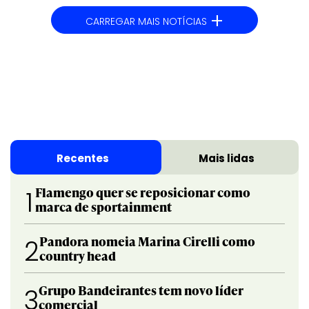
+
CARREGAR MAIS NOTÍCIAS
Recentes
Mais lidas
Flamengo quer se reposicionar como
1
marca de sportainment
Pandora nomeia Marina Cirelli como
2
country head
Grupo Bandeirantes tem novo líder
3
comercial