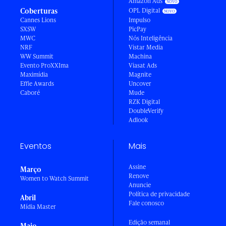
Amazon Ads
Coberturas
OPL Digital
Cannes Lions
Impulso
SXSW
PicPay
MWC
Nós Inteligência
NRF
Vistar Media
WW Summit
Machina
Evento ProXXIma
Viasat Ads
Maximídia
Magnite
Effie Awards
Uncover
Caboré
Mude
RZK Digital
DoubleVerify
Adlook
Eventos
Mais
Assine
Março
Renove
Women to Watch Summit
Anuncie
Política de privacidade
Abril
Fale conosco
Mídia Master
Edição semanal
Maio