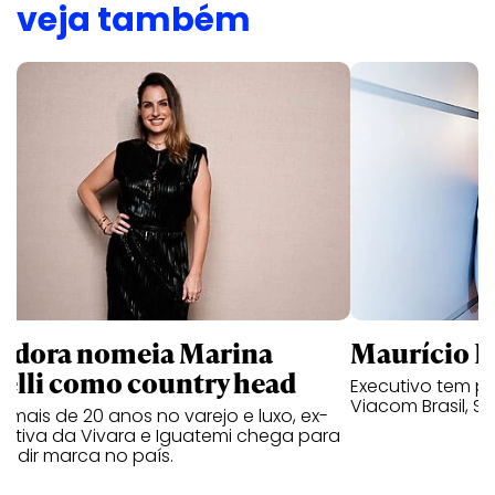
veja também
ndora nomeia Marina
Maurício K
relli como country head
Executivo tem pa
Viacom Brasil, So
mais de 20 anos no varejo e luxo, ex-
cutiva da Vivara e Iguatemi chega para
andir marca no país.