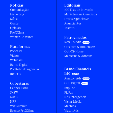
Notícias
Editoriais
Comunicação
100 Dias de Inovação
Marketing
Marketing na Olimpíada
Mídia
Drops Agências &
Gente
Anunciantes
Opinião
Talento
ProXXIma
Women To Watch
Patrocinados
Retail Media
Plataformas
Creators & Influencers
Podcasts
Out-Of-Home
Vídeos
Martechs & Adtechs
Webinars
Banca Digital
Brand Channels
Portfólio de Agências
IMO
Reports
Amazon Ads
Coberturas
OPL Digital
Cannes Lions
Impulso
SXSW
PicPay
MWC
Nós Inteligência
NRF
Vistar Media
WW Summit
Machina
Evento ProXXIma
Viasat Ads