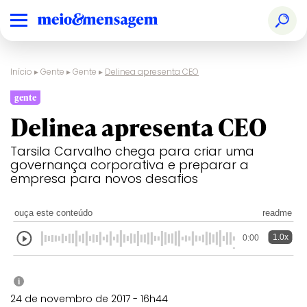
Início
▸
Gente
▸
Gente
▸
Delinea apresenta CEO
gente
Delinea apresenta CEO
Tarsila Carvalho chega para criar uma
governança corporativa e preparar a
empresa para novos desafios
ouça este conteúdo
readme
1.0x
0:00
i
24 de novembro de 2017 - 16h44