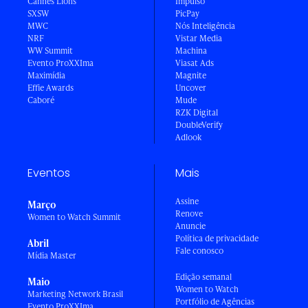
Cannes Lions
Impulso
SXSW
PicPay
MWC
Nós Inteligência
NRF
Vistar Media
WW Summit
Machina
Evento ProXXIma
Viasat Ads
Maximídia
Magnite
Effie Awards
Uncover
Caboré
Mude
RZK Digital
DoubleVerify
Adlook
Eventos
Mais
Assine
Março
Renove
Women to Watch Summit
Anuncie
Política de privacidade
Abril
Fale conosco
Mídia Master
Edição semanal
Maio
Women to Watch
Marketing Network Brasil
Portfólio de Agências
Evento ProXXIma