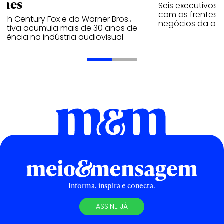
lmes
Seis executivos
com as frentes d
0th Century Fox e da Warner Bros.,
negócios da op
cutiva acumula mais de 30 anos de
riência na indústria audiovisual
Informa, inspira e conecta.
ASSINE JÁ