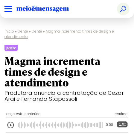
Início
▸
Gente
▸
Gente
▸
Magma incrementa times de design e
atendimento
gente
Magma incrementa
times de design e
atendimento
Produtora anuncia a contratação de Cezar
Arai e Fernanda Stapassoli
ouça este conteúdo
readme
1.0x
0:00