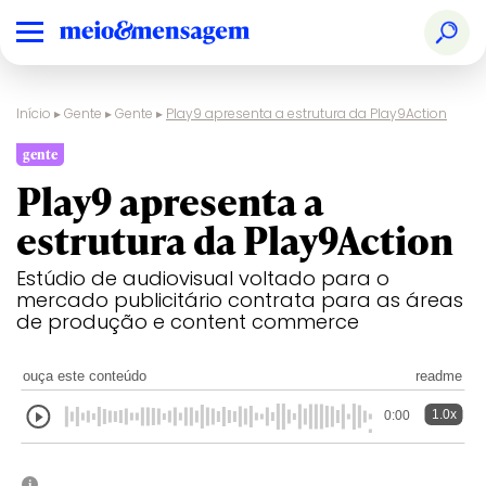
Início
▸
Gente
▸
Gente
▸
Play9 apresenta a estrutura da Play9Action
gente
Play9 apresenta a
estrutura da Play9Action
Estúdio de audiovisual voltado para o
mercado publicitário contrata para as áreas
de produção e content commerce
ouça este conteúdo
readme
1.0x
0:00
i