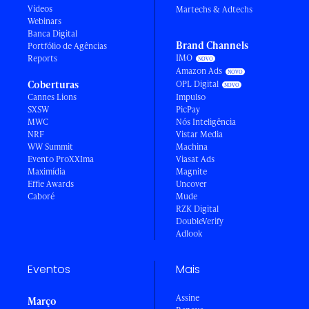
Vídeos
Martechs & Adtechs
Webinars
Banca Digital
Brand Channels
Portfólio de Agências
IMO
Reports
Amazon Ads
Coberturas
OPL Digital
Cannes Lions
Impulso
SXSW
PicPay
MWC
Nós Inteligência
NRF
Vistar Media
WW Summit
Machina
Evento ProXXIma
Viasat Ads
Maximídia
Magnite
Effie Awards
Uncover
Caboré
Mude
RZK Digital
DoubleVerify
Adlook
Eventos
Mais
Assine
Março