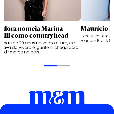
ndora nomeia Marina
Maurício K
relli como country head
Executivo tem pa
Viacom Brasil, So
mais de 20 anos no varejo e luxo, ex-
cutiva da Vivara e Iguatemi chega para
andir marca no país.