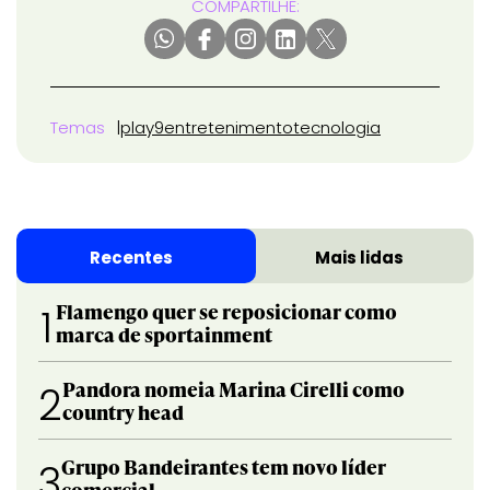
COMPARTILHE:
Temas
play9
entretenimento
tecnologia
Recentes
Mais lidas
Flamengo quer se reposicionar como
1
marca de sportainment
Pandora nomeia Marina Cirelli como
2
country head
Grupo Bandeirantes tem novo líder
3
comercial