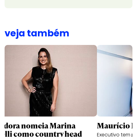
veja também
ndora nomeia Marina
Maurício K
relli como country head
Executivo tem pa