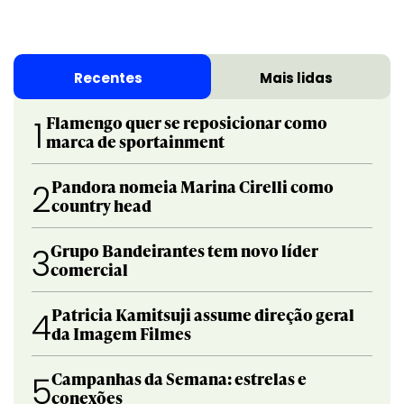
Recentes
Mais lidas
Flamengo quer se reposicionar como
1
marca de sportainment
Pandora nomeia Marina Cirelli como
2
country head
Grupo Bandeirantes tem novo líder
3
comercial
Patricia Kamitsuji assume direção geral
4
da Imagem Filmes
Campanhas da Semana: estrelas e
5
conexões