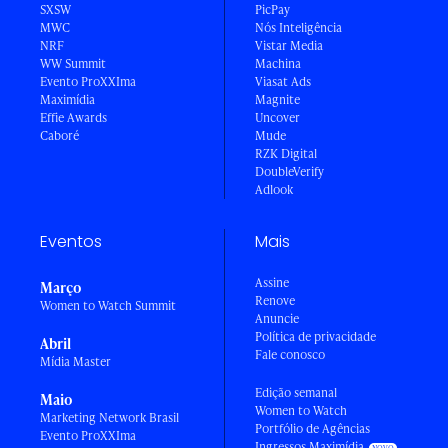
SXSW
PicPay
MWC
Nós Inteligência
NRF
Vistar Media
WW Summit
Machina
Evento ProXXIma
Viasat Ads
Maximídia
Magnite
Effie Awards
Uncover
Caboré
Mude
RZK Digital
DoubleVerify
Adlook
Eventos
Mais
Assine
Março
Renove
Women to Watch Summit
Anuncie
Política de privacidade
Abril
Fale conosco
Mídia Master
Edição semanal
Maio
Women to Watch
Marketing Network Brasil
Portfólio de Agências
Evento ProXXIma
Ingressos Maximídia