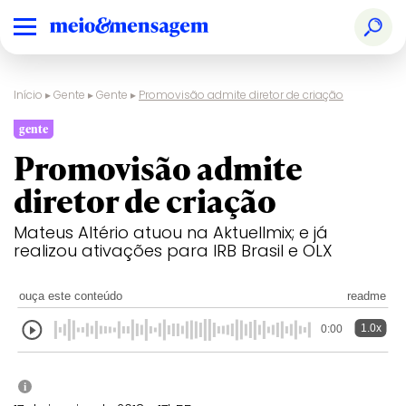
Início
▸
Gente
▸
Gente
▸
Promovisão admite diretor de criação
gente
Promovisão admite
diretor de criação
Mateus Altério atuou na Aktuellmix; e já
realizou ativações para IRB Brasil e OLX
ouça este conteúdo
readme
1.0x
0:00
i