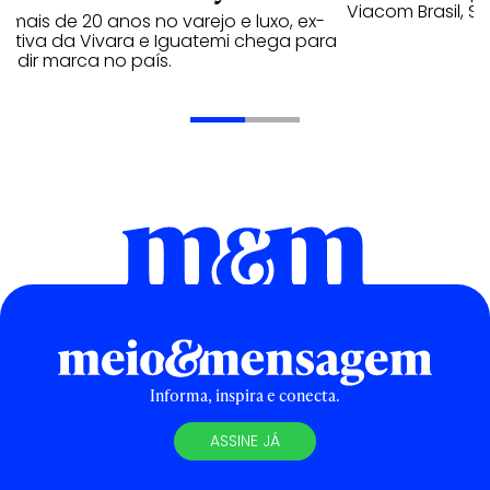
Viacom Brasil, So
mais de 20 anos no varejo e luxo, ex-
cutiva da Vivara e Iguatemi chega para
andir marca no país.
Informa, inspira e conecta.
ASSINE JÁ