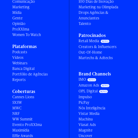
Comunicação
100 Dias de Inovação
Marketing
Marketing na Olimpíada
Mídia
Drops Agências &
Gente
Anunciantes
Opinião
Talento
ProXXIma
Women To Watch
Patrocinados
Retail Media
Plataformas
Creators & Influencers
Podcasts
Out-Of-Home
Vídeos
Martechs & Adtechs
Webinars
Banca Digital
Brand Channels
Portfólio de Agências
IMO
Reports
Amazon Ads
Coberturas
OPL Digital
Cannes Lions
Impulso
SXSW
PicPay
MWC
Nós Inteligência
NRF
Vistar Media
WW Summit
Machina
Evento ProXXIma
Viasat Ads
Maximídia
Magnite
Effie Awards
Uncover