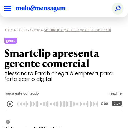
Início
▸
Gente
▸
Gente
▸
Smartclip apresenta gerente comercial
gente
Smartclip apresenta
gerente comercial
Alessandra Farah chega à empresa para
fortalecer o digital
ouça este conteúdo
readme
1.0x
0:00
i