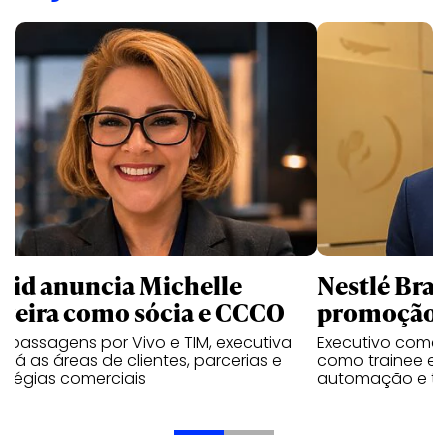
uid anuncia Michelle
Nestlé Bras
rreira como sócia e CCCO
promoção 
 passagens por Vivo e TIM, executiva
Executivo come
rará as áreas de clientes, parcerias e
como trainee e c
atégias comerciais
automação e tra