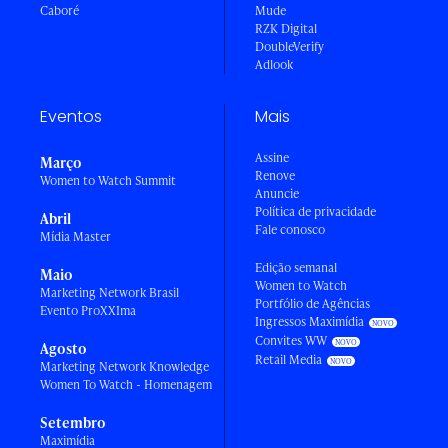
Caboré
Mude
RZK Digital
DoubleVerify
Adlook
Eventos
Mais
Assine
Março
Renove
Women to Watch Summit
Anuncie
Política de privacidade
Abril
Fale conosco
Mídia Master
Edição semanal
Maio
Women to Watch
Marketing Network Brasil
Portfólio de Agências
Evento ProXXIma
Ingressos Maximídia
Convites WW
Agosto
Retail Media
Marketing Network Knowledge
Women To Watch - Homenagem
Setembro
Maximídia