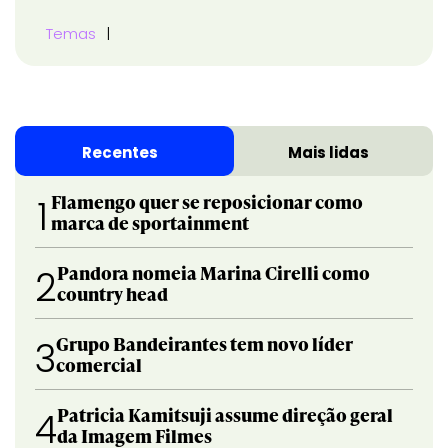
Temas
Recentes
Mais lidas
Flamengo quer se reposicionar como
1
marca de sportainment
Pandora nomeia Marina Cirelli como
2
country head
Grupo Bandeirantes tem novo líder
3
comercial
Patricia Kamitsuji assume direção geral
4
da Imagem Filmes