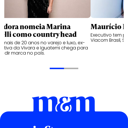
ndora nomeia Marina
Maurício K
relli como country head
Executivo tem pa
Viacom Brasil, So
mais de 20 anos no varejo e luxo, ex-
cutiva da Vivara e Iguatemi chega para
andir marca no país.