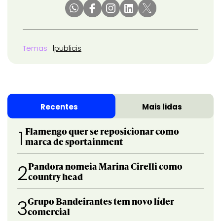
Temas
publicis
Recentes
Mais lidas
Flamengo quer se reposicionar como
1
marca de sportainment
Pandora nomeia Marina Cirelli como
2
country head
Grupo Bandeirantes tem novo líder
3
comercial