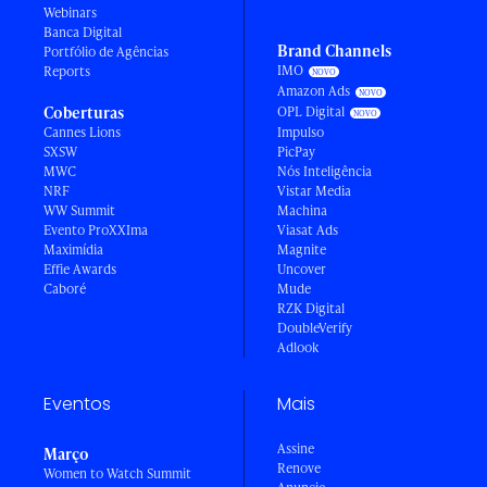
Webinars
Banca Digital
Brand Channels
Portfólio de Agências
IMO
Reports
Amazon Ads
Coberturas
OPL Digital
Cannes Lions
Impulso
SXSW
PicPay
MWC
Nós Inteligência
NRF
Vistar Media
WW Summit
Machina
Evento ProXXIma
Viasat Ads
Maximídia
Magnite
Effie Awards
Uncover
Caboré
Mude
RZK Digital
DoubleVerify
Adlook
Eventos
Mais
Assine
Março
Renove
Women to Watch Summit