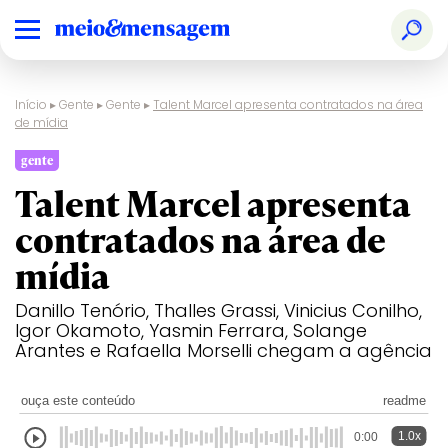
Início
▸
Gente
▸
Gente
▸
Talent Marcel apresenta contratados na área
de mídia
gente
Talent Marcel apresenta
contratados na área de
mídia
Danillo Tenório, Thalles Grassi, Vinicius Conilho,
Igor Okamoto, Yasmin Ferrara, Solange
Arantes e Rafaella Morselli chegam a agência
ouça este conteúdo
readme
1.0x
0:00