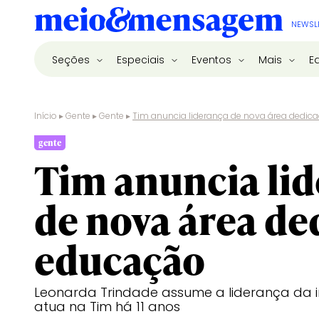
NEWSL
Seções
Especiais
Eventos
Mais
E
Início
▸
Gente
▸
Gente
▸
Tim anuncia liderança de nova área dedic
gente
Tim anuncia li
de nova área de
educação
Leonarda Trindade assume a liderança da ini
atua na Tim há 11 anos