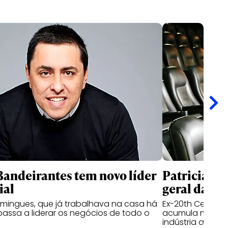
andeirantes tem novo líder
Patricia Ka
ial
geral da I
mingues, que já trabalhava na casa há
Ex-20th Century 
passa a liderar os negócios de todo o
acumula mais de
indústria audiov