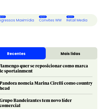
ngressos Maximídia
Convites WW
Retail Media
Recentes
Mais lidas
Flamengo quer se reposicionar como marca
de sportainment
Pandora nomeia Marina Cirelli como country
head
Grupo Bandeirantes tem novo líder
comercial