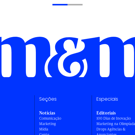
Seções
Especiais
Notícias
Editoriais
Comunicação
100 Dias de Inovação
Marketing
Marketing na Olimpíad
Mídia
Drops Agências &
Gente
Anunciantes