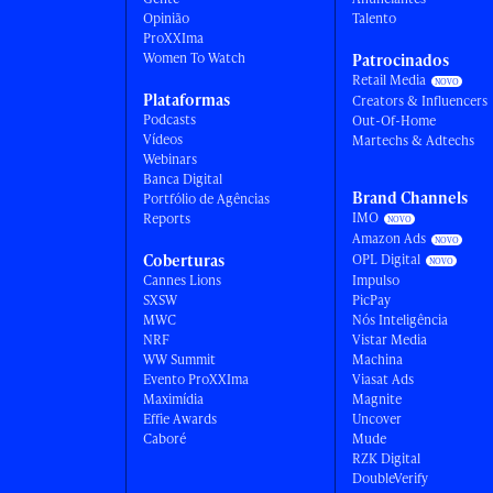
Opinião
Talento
ProXXIma
Women To Watch
Patrocinados
Retail Media
Plataformas
Creators & Influencers
Podcasts
Out-Of-Home
Vídeos
Martechs & Adtechs
Webinars
Banca Digital
Brand Channels
Portfólio de Agências
IMO
Reports
Amazon Ads
Coberturas
OPL Digital
Cannes Lions
Impulso
SXSW
PicPay
MWC
Nós Inteligência
NRF
Vistar Media
WW Summit
Machina
Evento ProXXIma
Viasat Ads
Maximídia
Magnite
Effie Awards
Uncover
Caboré
Mude
RZK Digital
DoubleVerify