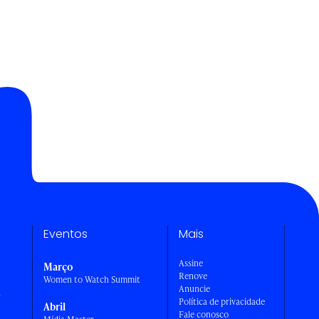
Eventos
Mais
Assine
Março
Renove
Women to Watch Summit
Anuncie
a
Política de privacidade
Abril
Fale conosco