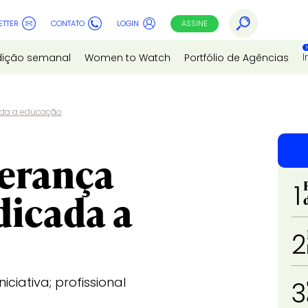
ETTER
CONTATO
LOGIN
ASSINE
I
dição semanal
Women to Watch
Portfólio de Agências
ada a educação
derança
1
dicada a
2
ciativa; profissional
3