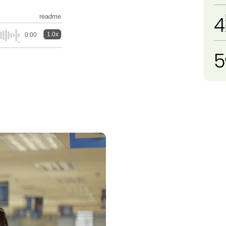
4
readme
1.0x
0:00
5