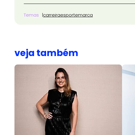
Temas
carreira
esporte
marca
veja também