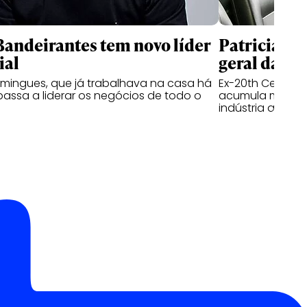
andeirantes tem novo líder
Patricia Ka
ial
geral da I
mingues, que já trabalhava na casa há
Ex-20th Century 
passa a liderar os negócios de todo o
acumula mais de
indústria audiov