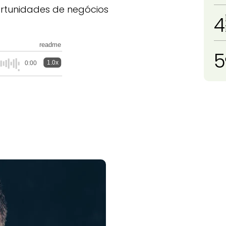
ortunidades de negócios
4
readme
5
1.0x
0:00