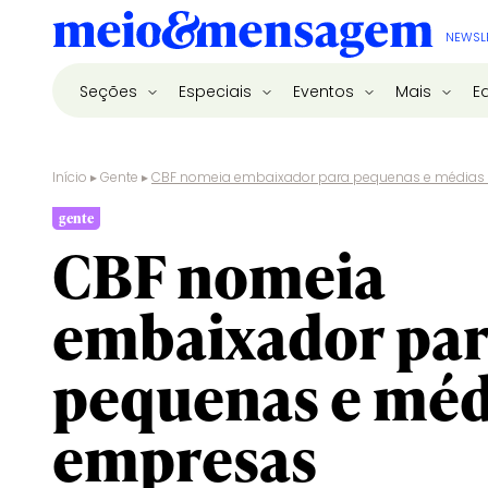
NEWSL
Seções
Especiais
Eventos
Mais
E
Início
▸
Gente
▸
CBF nomeia embaixador para pequenas e médias
gente
CBF nomeia
embaixador pa
pequenas e méd
empresas