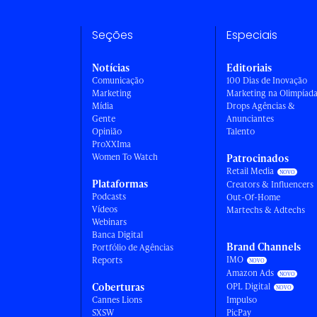
Seções
Especiais
Notícias
Editoriais
Comunicação
100 Dias de Inovação
Marketing
Marketing na Olimpíad
Mídia
Drops Agências &
Gente
Anunciantes
Opinião
Talento
ProXXIma
Women To Watch
Patrocinados
Retail Media
Plataformas
Creators & Influencers
Podcasts
Out-Of-Home
Vídeos
Martechs & Adtechs
Webinars
Banca Digital
Brand Channels
Portfólio de Agências
IMO
Reports
Amazon Ads
Coberturas
OPL Digital
Cannes Lions
Impulso
SXSW
PicPay