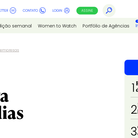
ETTER
CONTATO
LOGIN
ASSINE
I
dição semanal
Women to Watch
Portfólio de Agências
 empresas
1
ra
ias
2
3