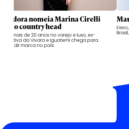
Pandora nomeia Marina Cirelli
Mau
como country head
Execu
Brasil
Com mais de 20 anos no varejo e luxo, ex-
executiva da Vivara e Iguatemi chega para
expandir marca no país.