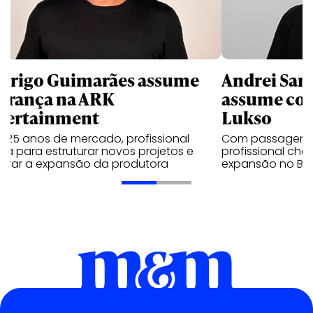
drigo Guimarães assume
Andrei Sanc
derança na ARK
assume co
tertainment
Lukso
 25 anos de mercado, profissional
Com passagens p
a para estruturar novos projetos e
profissional che
lerar a expansão da produtora
expansão no Brasi