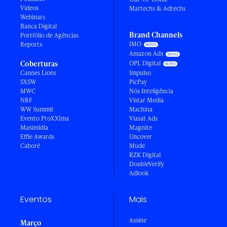
Vídeos
Martechs & Adtechs
Webinars
Banca Digital
Brand Channels
Portfólio de Agências
IMO
Reports
Amazon Ads
Coberturas
OPL Digital
Cannes Lions
Impulso
SXSW
PicPay
MWC
Nós Inteligência
NRF
Vistar Media
WW Summit
Machina
Evento ProXXIma
Viasat Ads
Maximídia
Magnite
Effie Awards
Uncover
Caboré
Mude
RZK Digital
DoubleVerify
Adlook
Eventos
Mais
Assine
Março