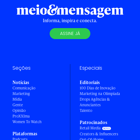
Informa, inspira e conecta.
ASSINE JÁ
Seções
Especiais
Notícias
Editoriais
Comunicação
100 Dias de Inovação
Marketing
Marketing na Olimpíada
Mídia
Drops Agências &
Gente
Anunciantes
Opinião
Talento
ProXXIma
Women To Watch
Patrocinados
Retail Media
Plataformas
Creators & Influencers
Podcasts
Out-Of-Home