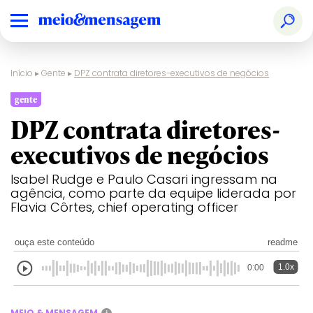
Início
▸
Gente
▸
DPZ contrata diretores-executivos de negócios
gente
DPZ contrata diretores-
executivos de negócios
Isabel Rudge e Paulo Casari ingressam na
agência, como parte da equipe liderada por
Flavia Côrtes, chief operating officer
ouça este conteúdo
readme
1.0x
0:00
MEIO & MENSAGEM