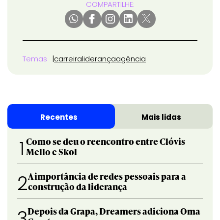
COMPARTILHE:
Temas
carreira
liderança
agência
Recentes
Mais lidas
Como se deu o reencontro entre Clóvis
1
Mello e Skol
A importância de redes pessoais para a
2
construção da liderança
Depois da Grapa, Dreamers adiciona Oma
3