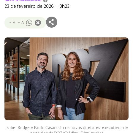
i
23 de fevereiro de 2026 - 10h23
- A
+ A
Isabel Rudge e Paulo Casari são os novos diretores-executivos de