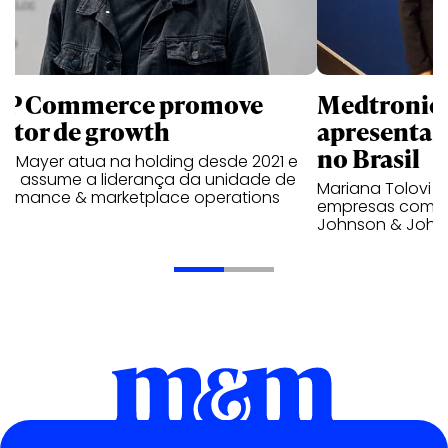
P Commerce promove
Medtronic 
retor de growth
apresenta V
no Brasil
no Mayer atua na holding desde 2021 e
ra assume a liderança da unidade de
Mariana Tolovi 
formance & marketplace operations
empresas como A
Johnson & John