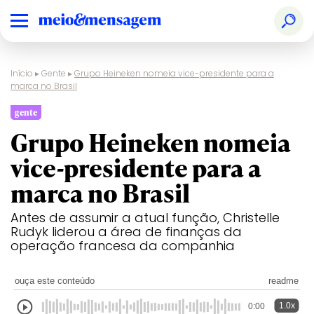
Início
▸
Gente
▸
Grupo Heineken nomeia vice-presidente para a
marca no Brasil
gente
Grupo Heineken nomeia
vice-presidente para a
marca no Brasil
Antes de assumir a atual função, Christelle
Rudyk liderou a área de finanças da
operação francesa da companhia
ouça este conteúdo
readme
1.0x
0:00