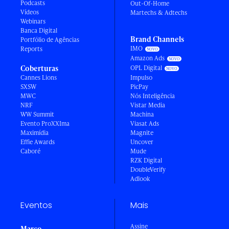
Podcasts
Out-Of-Home
Vídeos
Martechs & Adtechs
Webinars
Banca Digital
Brand Channels
Portfólio de Agências
IMO
Reports
Amazon Ads
Coberturas
OPL Digital
Cannes Lions
Impulso
SXSW
PicPay
MWC
Nós Inteligência
NRF
Vistar Media
WW Summit
Machina
Evento ProXXIma
Viasat Ads
Maximídia
Magnite
Effie Awards
Uncover
Caboré
Mude
RZK Digital
DoubleVerify
Adlook
Eventos
Mais
Assine
Março