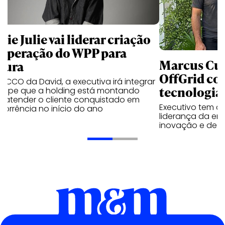
ie Julie vai liderar criação
 operação do WPP para
Marcus Cun
tura
OffGrid co
l CCO da David, a executiva irá integrar
tecnologia
quipe que a holding está montando
a atender o cliente conquistado em
Executivo tem a 
orrência no início do ano
liderança da em
inovação e dese