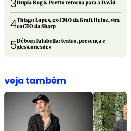
3
Dupla Rog & Pretto retorna para a David
Thiago Lopes, ex-CMO da Kraft Heinz, vira
4
coCEO da Sharp
Débora Falabella: teatro, presença e
5
(des)conexões
veja também