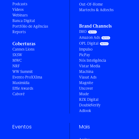
Podcasts
Out-Of-Home
Vídeos
Martechs & Adtechs
Webinars
Banca Digital
Brand Channels
Portfólio de Agências
IMO
Reports
Amazon Ads
Coberturas
OPL Digital
Cannes Lions
Impulso
SXSW
PicPay
MWC
Nós Inteligência
NRF
Vistar Media
WW Summit
Machina
Evento ProXXIma
Viasat Ads
Maximídia
Magnite
Effie Awards
Uncover
Caboré
Mude
RZK Digital
DoubleVerify
Adlook
Eventos
Mais