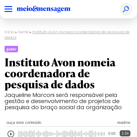
Início
▸
Gente
▸
Instituto Avon nomeia coordenadora de pesquisa de
dados
gente
Instituto Avon nomeia
coordenadora de
pesquisa de dados
Jaqueline Marconi será responsável pela
gestão e desenvolvimento de projetos de
pesquisa do braço social da organização
ouça este conteúdo
readme
1.0x
0:00