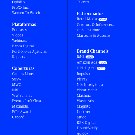
Opinião
Talento
ProXXIma
Women To Watch
Patrocinados
Retail Media
Plataformas
Creators & Influencers
Podcasts
Out-Of-Home
Vídeos
Martechs & Adtechs
Webinars
Banca Digital
Brand Channels
Portfólio de Agências
IMO
Reports
Amazon Ads
Coberturas
OPL Digital
Cannes Lions
Impulso
SXSW
PicPay
MWC
Nós Inteligência
NRF
Vistar Media
WW Summit
Machina
Evento ProXXIma
Viasat Ads
Maximídia
Magnite
Effie Awards
Uncover
Caboré
Mude
RZK Digital
DoubleVerify
Adlook