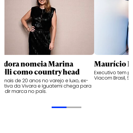
ndora nomeia Marina
Maurício K
relli como country head
Executivo tem pa
Viacom Brasil, So
mais de 20 anos no varejo e luxo, ex-
cutiva da Vivara e Iguatemi chega para
andir marca no país.