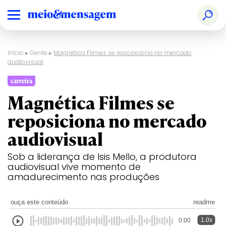
Início
▸
Gente
▸
Magnética Filmes se reposiciona no mercado
audiovisual
carreira
Magnética Filmes se
reposiciona no mercado
audiovisual
Sob a liderança de Isis Mello, a produtora
audiovisual vive momento de
amadurecimento nas produções
ouça este conteúdo
readme
1.0x
0:00