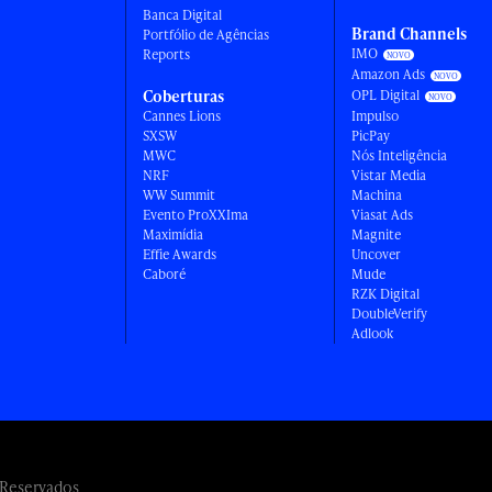
Banca Digital
Brand Channels
Portfólio de Agências
IMO
Reports
Amazon Ads
Coberturas
OPL Digital
Cannes Lions
Impulso
SXSW
PicPay
MWC
Nós Inteligência
NRF
Vistar Media
WW Summit
Machina
Evento ProXXIma
Viasat Ads
Maximídia
Magnite
Effie Awards
Uncover
Caboré
Mude
RZK Digital
DoubleVerify
Adlook
 Reservados