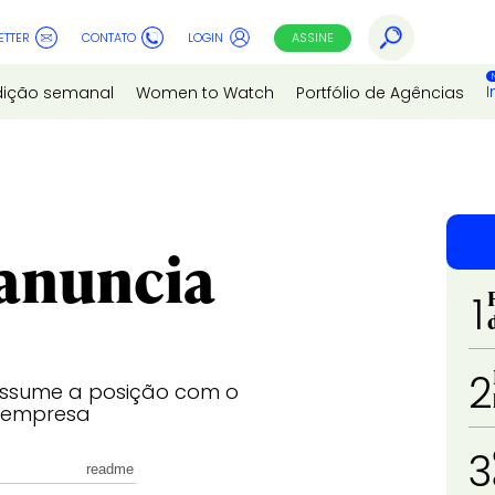
ETTER
CONTATO
LOGIN
ASSINE
I
dição semanal
Women to Watch
Portfólio de Agências
anuncia
1
2
 assume a posição com o
a empresa
3
readme