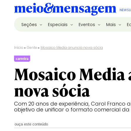
NEWSL
Seções
Especiais
Eventos
Mais
E
Início
▸
Gente
▸
Mosaico Media anuncia nova sócia
carreira
Mosaico Media 
nova sócia
Com 20 anos de experiência, Carol Franco
objetivo de unificar o formato comercial d
ouça este conteúdo