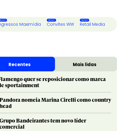
ngressos Maximídia
Convites WW
Retail Media
Recentes
Mais lidas
Flamengo quer se reposicionar como marca
de sportainment
Pandora nomeia Marina Cirelli como country
head
Grupo Bandeirantes tem novo líder
comercial