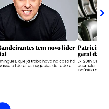
andeirantes tem novo líder
Patricia Ka
ial
geral da I
mingues, que já trabalhava na casa há
Ex-20th Century 
passa a liderar os negócios de todo o
acumula mais de
indústria audiov