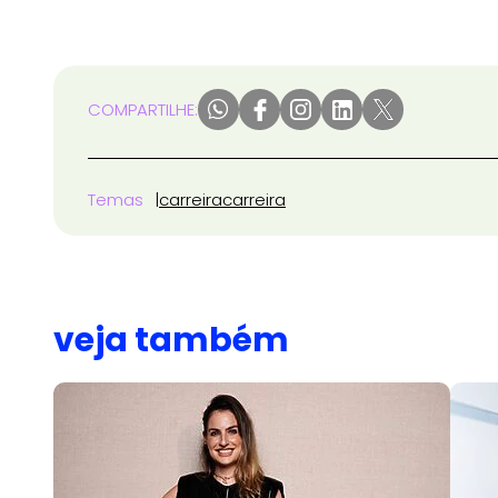
COMPARTILHE:
Temas
carreira
carreira
veja também