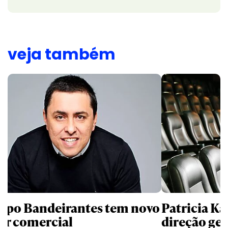
veja também
upo Bandeirantes tem novo
Patricia K
der comercial
direção ge