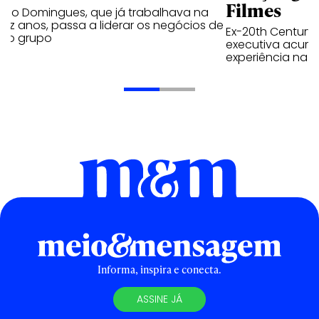
Filmes
ério Domingues, que já trabalhava na
ez anos, passa a liderar os negócios de
Ex-20th Century 
o o grupo
executiva acumu
experiência na i
Informa, inspira e conecta.
ASSINE JÁ