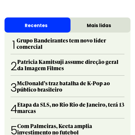
Recentes
Mais lidas
Grupo Bandeirantes tem novo líder
1
comercial
Patricia Kamitsuji assume direção geral
2
da Imagem Filmes
McDonald’s traz batalha de K-Pop ao
3
público brasileiro
Etapa da SLS, no Rio Rio de Janeiro, terá 13
4
marcas
Com Palmeiras, Keeta amplia
5
investimento no futebol