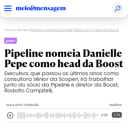
Início
▸
Gente
▸
Pipeline nomeia Danielle Pepe como head da Boost
gente
Pipeline nomeia Danielle
Pepe como head da Boost
Executiva, que passou os últimos anos como
consultora sênior da Scopen, irá trabalhar
junto do sócio da Pipeline e diretor da Boost,
Rodolfo Campitelli,
ouça este conteúdo
readme
1.0x
0:00