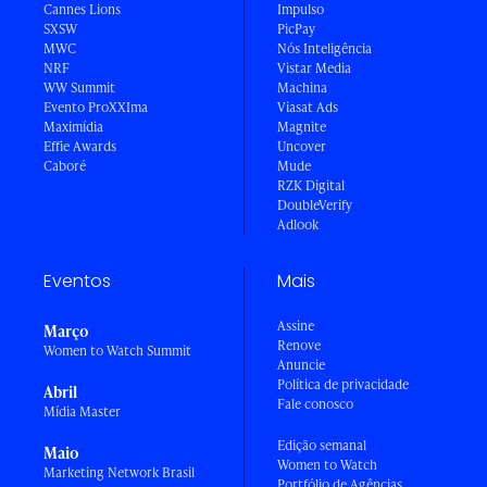
Cannes Lions
Impulso
SXSW
PicPay
MWC
Nós Inteligência
NRF
Vistar Media
WW Summit
Machina
Evento ProXXIma
Viasat Ads
Maximídia
Magnite
Effie Awards
Uncover
Caboré
Mude
RZK Digital
DoubleVerify
Adlook
Eventos
Mais
Assine
Março
Renove
Women to Watch Summit
Anuncie
Política de privacidade
Abril
Fale conosco
Mídia Master
Edição semanal
Maio
Women to Watch
Marketing Network Brasil
Portfólio de Agências