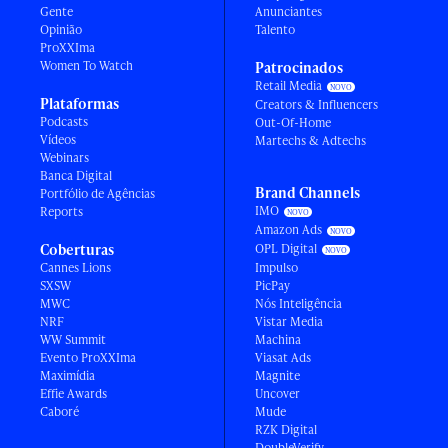
Gente
Anunciantes
Opinião
Talento
ProXXIma
Women To Watch
Patrocinados
Retail Media
Plataformas
Creators & Influencers
Podcasts
Out-Of-Home
Vídeos
Martechs & Adtechs
Webinars
Banca Digital
Brand Channels
Portfólio de Agências
IMO
Reports
Amazon Ads
Coberturas
OPL Digital
Cannes Lions
Impulso
SXSW
PicPay
MWC
Nós Inteligência
NRF
Vistar Media
WW Summit
Machina
Evento ProXXIma
Viasat Ads
Maximídia
Magnite
Effie Awards
Uncover
Caboré
Mude
RZK Digital
DoubleVerify