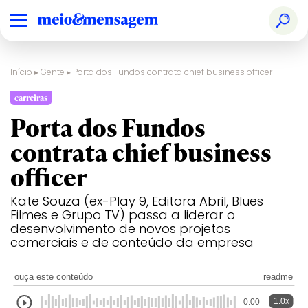
Início
▸
Gente
▸
Porta dos Fundos contrata chief business officer
carreiras
Porta dos Fundos
contrata chief business
officer
Kate Souza (ex-Play 9, Editora Abril, Blues
Filmes e Grupo TV) passa a liderar o
desenvolvimento de novos projetos
comerciais e de conteúdo da empresa
ouça este conteúdo
readme
1.0x
0:00