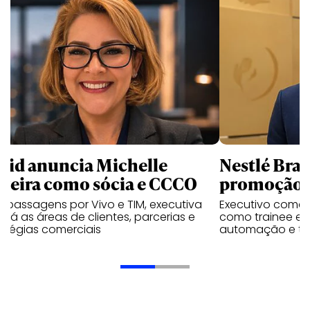
uid anuncia Michelle
Nestlé Bras
rreira como sócia e CCCO
promoção 
 passagens por Vivo e TIM, executiva
Executivo come
rará as áreas de clientes, parcerias e
como trainee e c
atégias comerciais
automação e tra