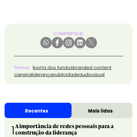
COMPARTILHE:
Temas
porta dos fundos
branded content
carreira
liderança
publicidade
audiovisual
Recentes
Mais lidas
A importância de redes pessoais para a
1
construção da liderança