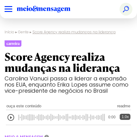
Início
▸
Gente
▸
Score Agency realiza mudanças na liderança
carreira
Score Agency realiza
mudanças na liderança
Carolina Vanuci passa a liderar a expansão
nos EUA, enquanto Erika Lopes assume como
vice-presidente de negócios no Brasil
ouça este conteúdo
readme
1.0x
0:00
MEIO & MENSAGEM