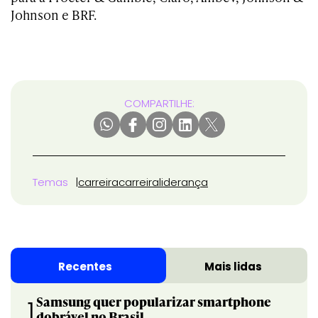
Johnson e BRF.
COMPARTILHE:
Temas
carreira
carreira
liderança
Recentes
Mais lidas
Samsung quer popularizar smartphone
1
dobrável no Brasil