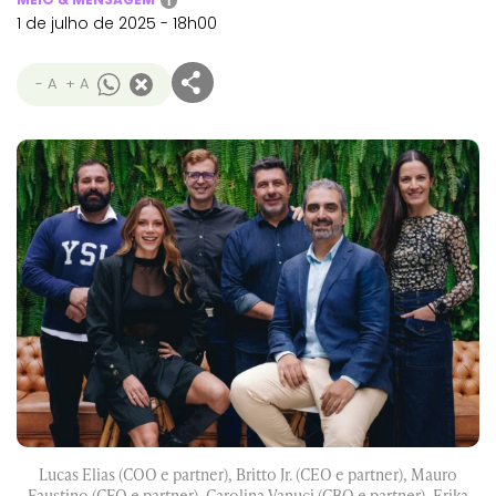
i
1 de julho de 2025 - 18h00
- A
+ A
Lucas Elias (COO e partner), Britto Jr. (CEO e partner), Mauro
Faustino (CFO e partner), Carolina Vanuci (CBO e partner), Erika