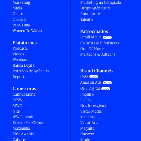
Marketing
Marketing na Olimpíada
Mídia
Drops Agências &
Gente
Anunciantes
Opinião
Talento
ProXXIma
Women To Watch
Patrocinados
Retail Media
Plataformas
Creators & Influencers
Podcasts
Out-Of-Home
Vídeos
Martechs & Adtechs
Webinars
Banca Digital
Brand Channels
Portfólio de Agências
IMO
Reports
Amazon Ads
Coberturas
OPL Digital
Cannes Lions
Impulso
SXSW
PicPay
MWC
Nós Inteligência
NRF
Vistar Media
WW Summit
Machina
Evento ProXXIma
Viasat Ads
Maximídia
Magnite
Effie Awards
Uncover
Caboré
Mude